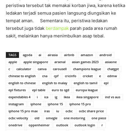
peristiwa tersebut tak memakai korban jiwa, karena ketika
ledakan terjadi semua pasien langsung diungsikan ke
tempat aman. Sementara itu, peristiwa ledakan
tersebut juga tidak
berdampak
parah pada area rumah
sakit, melainkan hanya menimbulkan asap tebal.
TAGS
agoda
ai
airasia
airbnb
amazon
android
apple
apple singapore
arsenal
asian games 2023
asiaone
c
calculator
canva
carousell
champions league
chatgpt
chinese to english
cna
cpf
cricinfo
cricket
e
edmw
english to chinese
english to malay
english to tamil
epl
epl fixtures
epl table
euro to sgd
europa league
expendables 4
i
ica
ig
ikea
ikea singapore
ind vs aus
instagram
iphone
iphone 15
iphone 15 pro
iphone 15 pro max
iras
iu
ocbc
ocbc share price
ocbc velocity
old
omegle
one motoring
one piece
onedrive
oppenheimer
outlook
outlook login
r