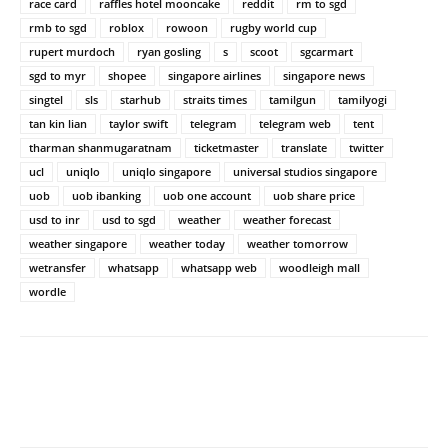
race card
raffles hotel mooncake
reddit
rm to sgd
rmb to sgd
roblox
rowoon
rugby world cup
rupert murdoch
ryan gosling
s
scoot
sgcarmart
sgd to myr
shopee
singapore airlines
singapore news
singtel
sls
starhub
straits times
tamilgun
tamilyogi
tan kin lian
taylor swift
telegram
telegram web
tent
tharman shanmugaratnam
ticketmaster
translate
twitter
ucl
uniqlo
uniqlo singapore
universal studios singapore
uob
uob ibanking
uob one account
uob share price
usd to inr
usd to sgd
weather
weather forecast
weather singapore
weather today
weather tomorrow
wetransfer
whatsapp
whatsapp web
woodleigh mall
wordle