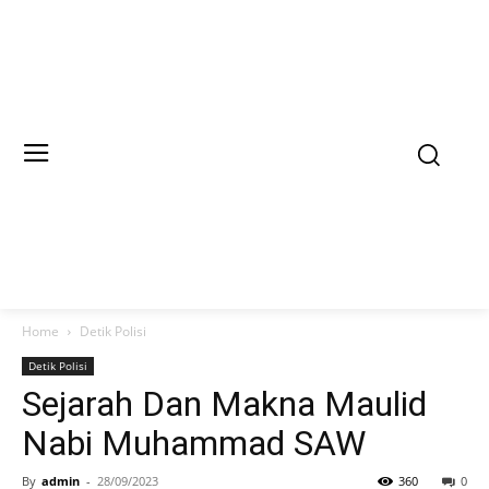
Home
Detik Polisi
Detik Polisi
Sejarah Dan Makna Maulid
Nabi Muhammad SAW
By
admin
-
28/09/2023
360
0