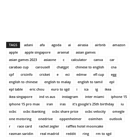
TAGS
adani
afa
agoda
ai
airasia
airbnb
amazon
apple
apple singapore
arsenal
asian games
asian games 2023
asiaone
c
calculator
canva
car
carabao cup
carousell
chatgpt
chinese to english
cna
cpf
cricinfo
cricket
e
eci
edmw
efl cup
egg
english to chinese
english to malay
english to tamil
epl
epl table
eric chou
euro to sgd
i
ica
ig
ikea
ikea singapore
ind vs aus
instagram
inter miami
iphone 15
iphone 15 pro max
iran
iras
it's google's 25th birthday
iu
ocbc
ocbc ibanking
ocbc share price
ocbc velocity
omegle
one motoring
onedrive
oppenheimer
osimhen
outlook
r
race card
rachel zegler
raffles hotel mooncake
rasman saridin
real madrid
reddit
ring
rm to sgd