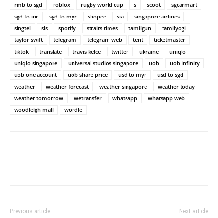
rmb to sgd
roblox
rugby world cup
s
scoot
sgcarmart
sgd to inr
sgd to myr
shopee
sia
singapore airlines
singtel
sls
spotify
straits times
tamilgun
tamilyogi
taylor swift
telegram
telegram web
tent
ticketmaster
tiktok
translate
travis kelce
twitter
ukraine
uniqlo
uniqlo singapore
universal studios singapore
uob
uob infinity
uob one account
uob share price
usd to myr
usd to sgd
weather
weather forecast
weather singapore
weather today
weather tomorrow
wetransfer
whatsapp
whatsapp web
woodleigh mall
wordle
Previous article
Next article