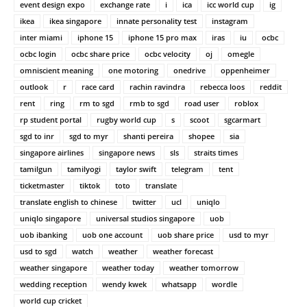
event design expo
exchange rate
i
ica
icc world cup
ig
ikea
ikea singapore
innate personality test
instagram
inter miami
iphone 15
iphone 15 pro max
iras
iu
ocbc
ocbc login
ocbc share price
ocbc velocity
oj
omegle
omniscient meaning
one motoring
onedrive
oppenheimer
outlook
r
race card
rachin ravindra
rebecca loos
reddit
rent
ring
rm to sgd
rmb to sgd
road user
roblox
rp student portal
rugby world cup
s
scoot
sgcarmart
sgd to inr
sgd to myr
shanti pereira
shopee
sia
singapore airlines
singapore news
sls
straits times
tamilgun
tamilyogi
taylor swift
telegram
tent
ticketmaster
tiktok
toto
translate
translate english to chinese
twitter
ucl
uniqlo
uniqlo singapore
universal studios singapore
uob
uob ibanking
uob one account
uob share price
usd to myr
usd to sgd
watch
weather
weather forecast
weather singapore
weather today
weather tomorrow
wedding reception
wendy kwek
whatsapp
wordle
world cup cricket