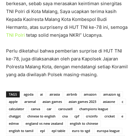
berkesan, sebab saya merasakan keintiman sinergitas
TNI Polri di Kota Malang, Saya ucapkan terima kasih
Kepada Kaolresta Malang Kota Kombespol Budi
Hermanto, atas surpriseny di HUT TNI ke-78 ini, semoga
TNI Polri
tetap solid menjaga NKRI” Ucapnya.
Perlu diketahui bahwa pemberian surprise di HUT TNI
ke-78, juga dilaksanakan oleh para Kapolsek Jajaran
Polresta Malang Kota, dengan mendatangi setiap Koramil
yang ada diwilayah Polsek masing-masing.
TAGS
agoda
ai
airasia
airbnb
amazon
amazon sg
apple
arsenal
asian games
asian games 2023
asiaone
c
calculator
canva
car
carousell
champions league
chatgpt
chinese to english
cna
cpf
cricinfo
cricket
e
edmw
england vs new zealand
english to chinese
english to tamil
epl
epl table
euro to sgd
europa league