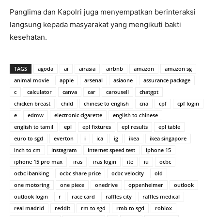
Panglima dan Kapolri juga menyempatkan berinteraksi
langsung kepada masyarakat yang mengikuti bakti
kesehatan.
TAGS
agoda
ai
airasia
airbnb
amazon
amazon sg
animal movie
apple
arsenal
asiaone
assurance package
c
calculator
canva
car
carousell
chatgpt
chicken breast
child
chinese to english
cna
cpf
cpf login
e
edmw
electronic cigarette
english to chinese
english to tamil
epl
epl fixtures
epl results
epl table
euro to sgd
everton
i
ica
ig
ikea
ikea singapore
inch to cm
instagram
internet speed test
iphone 15
iphone 15 pro max
iras
iras login
ite
iu
ocbc
ocbc ibanking
ocbc share price
ocbc velocity
old
one motoring
one piece
onedrive
oppenheimer
outlook
outlook login
r
race card
raffles city
raffles medical
real madrid
reddit
rm to sgd
rmb to sgd
roblox