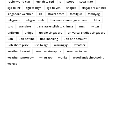
rugby world cup
rupiah to sgd
s
scoot
sgcarmart
sgd to inr
sgd to myr
sgd to yen
shopee
singapore airlines
singapore weather
sls
straits times
tamilgun
tamilyogi
telegram
telegram web
tharman shanmugaratnam
tiktok
toto
translate
translate english to chinese
tuas
twitter
uniform
uniqlo
uniqlo singapore
universal studios singapore
uob
uob hotline
uob ibanking
uob one account
uob share price
usd to sgd
warung ijo
weather
weather forecast
weather singapore
weather today
weather tomorrow
whatsapp
wonka
woodlands checkpoint
wordle