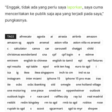
“Enggak, tidak ada yang perlu saya
laporkan
, saya cuma
menceritakan ke publik saja apa yang terjadi pada saya,”
pungkasnya.
TAGS
afreecatv
agoda
ai
airasia
airbnb
amazon
amazon sg
apple
arsenal
aston villa
aston villa vs arsenal
c
calculator
canva
car
carousell
chatgpt
child
christmas wonderland
cna
cpf
cpf login
e
edmw
eminem
english to chinese
english to tamil
epl
epl fixtures
epl results
epl table
epol
erik ten hag
euro to sgd
i
ica
ig
ikea
ikea singapore
inch to cm
ind vs sa
instagram
inter miami
iphone 15
iphone 15 pro max
iras
ite
ocbc
ocbc ibanking
old
omegle
one holland village
one motoring
one piece
onedrive
oppenheimer
outlook
outlook login
r
race card
raffles city
ray lui
real madrid
reddit
redin kingsley
rm to sgd
rmb to sgd
roblox
rose
rupiah to sgd
s
scoot
sgcarmart
sgd to myr
shopee