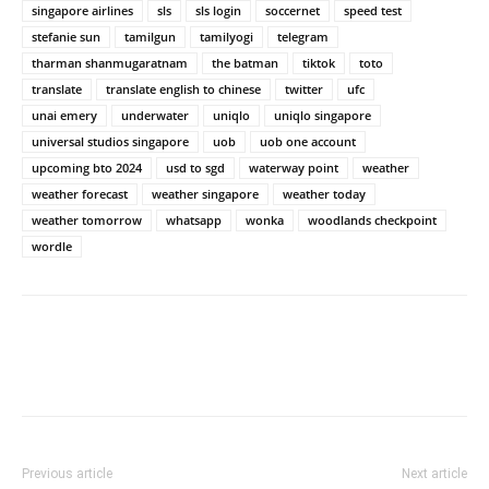
singapore airlines
sls
sls login
soccernet
speed test
stefanie sun
tamilgun
tamilyogi
telegram
tharman shanmugaratnam
the batman
tiktok
toto
translate
translate english to chinese
twitter
ufc
unai emery
underwater
uniqlo
uniqlo singapore
universal studios singapore
uob
uob one account
upcoming bto 2024
usd to sgd
waterway point
weather
weather forecast
weather singapore
weather today
weather tomorrow
whatsapp
wonka
woodlands checkpoint
wordle
Previous article
Next article