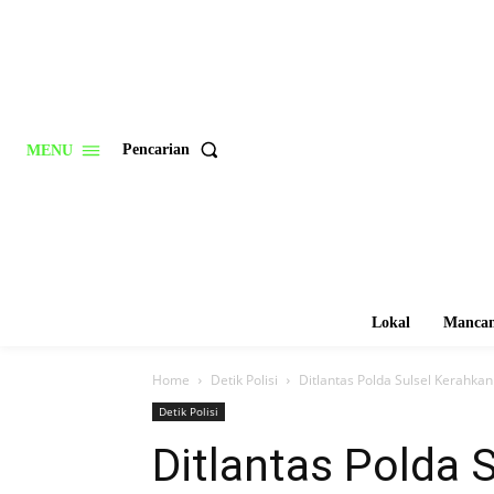
Pencarian
MENU
Lokal
Mancan
Home
Detik Polisi
Ditlantas Polda Sulsel Kerahka
Detik Polisi
Ditlantas Polda 