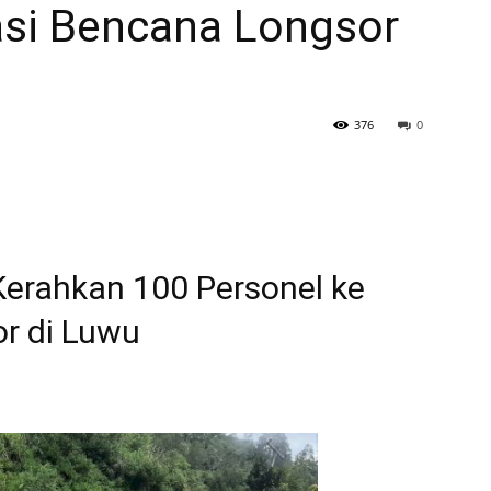
asi Bencana Longsor
376
0
 Kerahkan 100 Personel ke
r di Luwu