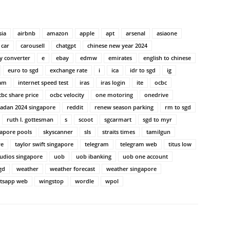
sia
airbnb
amazon
apple
apt
arsenal
asiaone
car
carousell
chatgpt
chinese new year 2024
y converter
e
ebay
edmw
emirates
english to chinese
euro to sgd
exchange rate
i
ica
idr to sgd
ig
ram
internet speed test
iras
iras login
ite
ocbc
cbc share price
ocbc velocity
one motoring
onedrive
adan 2024 singapore
reddit
renew season parking
rm to sgd
ruth l. gottesman
s
scoot
sgcarmart
sgd to myr
gapore pools
skyscanner
sls
straits times
tamilgun
re
taylor swift singapore
telegram
telegram web
titus low
tudios singapore
uob
uob ibanking
uob one account
gd
weather
weather forecast
weather singapore
tsapp web
wingstop
wordle
wpol