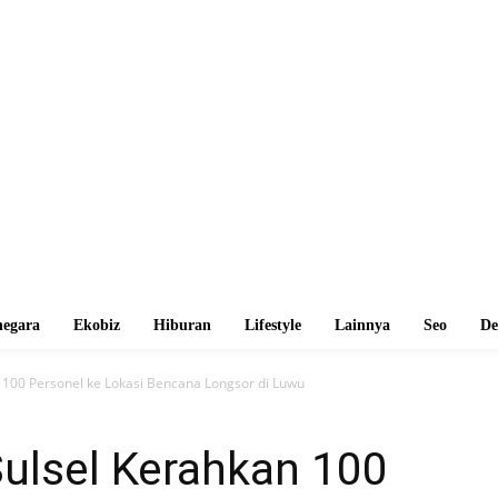
egara
Ekobiz
Hiburan
Lifestyle
Lainnya
Seo
De
n 100 Personel ke Lokasi Bencana Longsor di Luwu
Sulsel Kerahkan 100