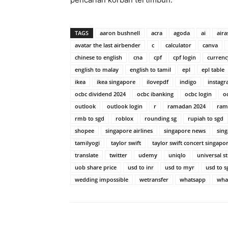
TAGS
aaron bushnell
acra
agoda
ai
aira
avatar the last airbender
c
calculator
canva
chinese to english
cna
cpf
cpf login
currenc
english to malay
english to tamil
epl
epl table
ikea
ikea singapore
ilovepdf
indigo
instag
ocbc dividend 2024
ocbc ibanking
ocbc login
o
outlook
outlook login
r
ramadan 2024
ram
rmb to sgd
roblox
rounding sg
rupiah to sgd
shopee
singapore airlines
singapore news
sin
tamilyogi
taylor swift
taylor swift concert singapo
translate
twitter
udemy
uniqlo
universal s
uob share price
usd to inr
usd to myr
usd to s
wedding impossible
wetransfer
whatsapp
wha