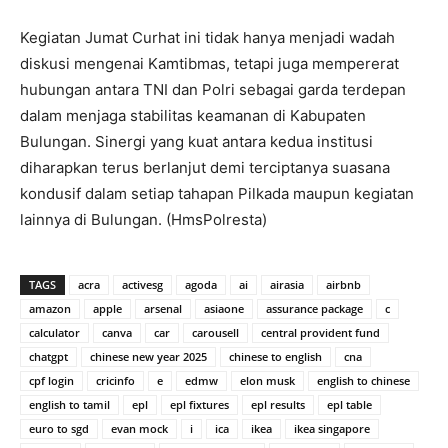
Kegiatan Jumat Curhat ini tidak hanya menjadi wadah
diskusi mengenai Kamtibmas, tetapi juga mempererat
hubungan antara TNI dan Polri sebagai garda terdepan
dalam menjaga stabilitas keamanan di Kabupaten
Bulungan. Sinergi yang kuat antara kedua institusi
diharapkan terus berlanjut demi terciptanya suasana
kondusif dalam setiap tahapan Pilkada maupun kegiatan
lainnya di Bulungan. (HmsPolresta)
TAGS
acra
activesg
agoda
ai
airasia
airbnb
amazon
apple
arsenal
asiaone
assurance package
c
calculator
canva
car
carousell
central provident fund
chatgpt
chinese new year 2025
chinese to english
cna
cpf login
cricinfo
e
edmw
elon musk
english to chinese
english to tamil
epl
epl fixtures
epl results
epl table
euro to sgd
evan mock
i
ica
ikea
ikea singapore