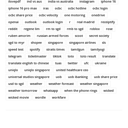
ilovepdf
ind vs aus
india vs australia
instagram
iphone 16
iphone 16 pro max
iras
ocbc
ocbc hotline
ocbc login
ocbc share price
ocbc velocity
one motoring
onedrive
openai
outlook
outlook login
r
real madrid
receiptify
reddit
regene lim
rm to sgd
rmb to sgd
roblox
rose
ruben amorim
russian armed forces
scoot
secret society
sgd to myr
shopee
singapore
singapore airlines
sls
speed test
spotify
straits times
tamilgun
tamilyogi
telegram
ticketmaster
tiktok
toto
toto result
translate
translate english to chinese
tuas
twitter
ufc
ukraine
uniqlo
uniqlo singapore
united healthcare ceo
universal studios singapore
uob
uob ibanking
uob share price
usd to sgd
weather
weather forecast
weather singapore
weather tomorrow
whatsapp
when the phone rings
wicked
wicked movie
wordle
workfare