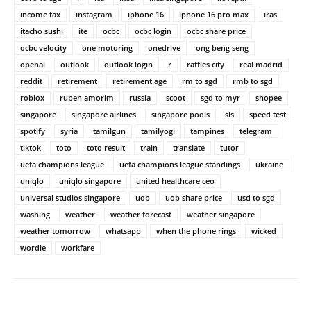
income tax
instagram
iphone 16
iphone 16 pro max
iras
itacho sushi
ite
ocbc
ocbc login
ocbc share price
ocbc velocity
one motoring
onedrive
ong beng seng
openai
outlook
outlook login
r
raffles city
real madrid
reddit
retirement
retirement age
rm to sgd
rmb to sgd
roblox
ruben amorim
russia
scoot
sgd to myr
shopee
singapore
singapore airlines
singapore pools
sls
speed test
spotify
syria
tamilgun
tamilyogi
tampines
telegram
tiktok
toto
toto result
train
translate
tutor
uefa champions league
uefa champions league standings
ukraine
uniqlo
uniqlo singapore
united healthcare ceo
universal studios singapore
uob
uob share price
usd to sgd
washing
weather
weather forecast
weather singapore
weather tomorrow
whatsapp
when the phone rings
wicked
wordle
workfare