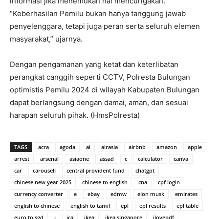
informasi jika menemukan hal mencurigakan.
“Keberhasilan Pemilu bukan hanya tanggung jawab
penyelenggara, tetapi juga peran serta seluruh elemen
masyarakat,” ujarnya.
Dengan pengamanan yang ketat dan keterlibatan
perangkat canggih seperti CCTV, Polresta Bulungan
optimistis Pemilu 2024 di wilayah Kabupaten Bulungan
dapat berlangsung dengan damai, aman, dan sesuai
harapan seluruh pihak. (HmsPolresta)
TAGS
acra
agoda
ai
airasia
airbnb
amazon
apple
arrest
arsenal
asiaone
assad
c
calculator
canva
car
carousell
central provident fund
chatgpt
chinese new year 2025
chinese to english
cna
cpf login
currency converter
e
ebay
edmw
elon musk
emirates
english to chinese
english to tamil
epl
epl results
epl table
euro to sgd
i
ica
ikea
ikea singapore
ilovepdf