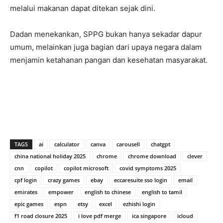
melalui makanan dapat ditekan sejak dini.
Dadan menekankan, SPPG bukan hanya sekadar dapur
umum, melainkan juga bagian dari upaya negara dalam
menjamin ketahanan pangan dan kesehatan masyarakat.
TAGS
ai
calculator
canva
carousell
chatgpt
china national holiday 2025
chrome
chrome download
clever
cnn
copilot
copilot microsoft
covid symptoms 2025
cpf login
crazy games
ebay
eccaresuite sso login
email
emirates
empower
english to chinese
english to tamil
epic games
espn
etsy
excel
ezhishi login
f1 road closure 2025
i love pdf merge
ica singapore
icloud