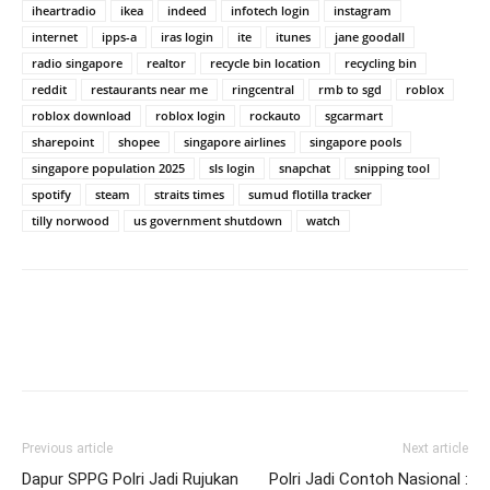
iheartradio
ikea
indeed
infotech login
instagram
internet
ipps-a
iras login
ite
itunes
jane goodall
radio singapore
realtor
recycle bin location
recycling bin
reddit
restaurants near me
ringcentral
rmb to sgd
roblox
roblox download
roblox login
rockauto
sgcarmart
sharepoint
shopee
singapore airlines
singapore pools
singapore population 2025
sls login
snapchat
snipping tool
spotify
steam
straits times
sumud flotilla tracker
tilly norwood
us government shutdown
watch
Previous article
Next article
Dapur SPPG Polri Jadi Rujukan
Polri Jadi Contoh Nasional :