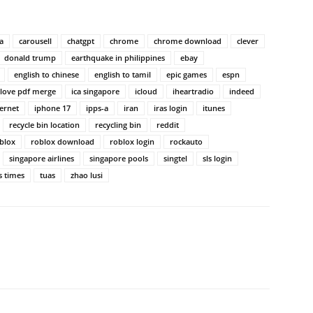
a
carousell
chatgpt
chrome
chrome download
clever
donald trump
earthquake in philippines
ebay
english to chinese
english to tamil
epic games
espn
 love pdf merge
ica singapore
icloud
iheartradio
indeed
ternet
iphone 17
ipps-a
iran
iras login
itunes
recycle bin location
recycling bin
reddit
blox
roblox download
roblox login
rockauto
singapore airlines
singapore pools
singtel
sls login
ts times
tuas
zhao lusi