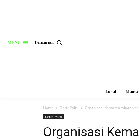
Pencarian
MENU
Lokal
Mancan
Home
Detik Polisi
Organisasi Kemasyarakatan se-J
Detik Polisi
Organisasi Kema