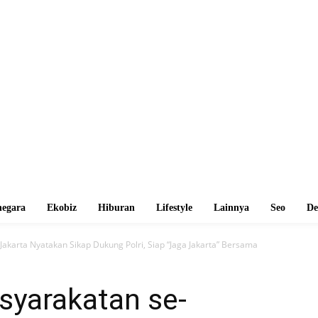
egara
Ekobiz
Hiburan
Lifestyle
Lainnya
Seo
De
akarta Nyatakan Sikap Dukung Polri, Siap “Jaga Jakarta” Bersama
syarakatan se-