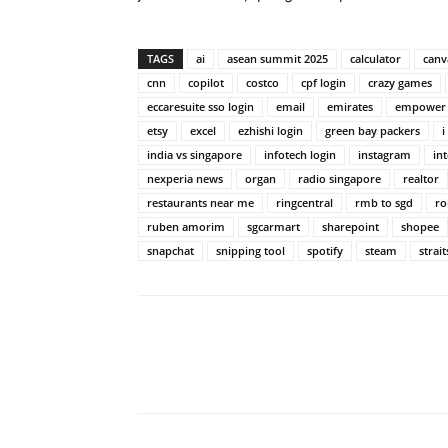
TAGS
ai
asean summit 2025
calculator
canv
cnn
copilot
costco
cpf login
crazy games
eccaresuite sso login
email
emirates
empower
etsy
excel
ezhishi login
green bay packers
i
india vs singapore
infotech login
instagram
in
nexperia news
organ
radio singapore
realtor
restaurants near me
ringcentral
rmb to sgd
ro
ruben amorim
sgcarmart
sharepoint
shopee
snapchat
snipping tool
spotify
steam
strai