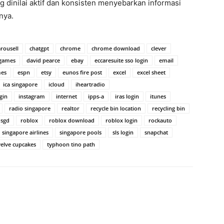
 dinilai aktif dan konsisten menyebarkan informasi
hnya.
arousell
chatgpt
chrome
chrome download
clever
 games
david pearce
ebay
eccaresuite sso login
email
mes
espn
etsy
eunos fire post
excel
excel sheet
ica singapore
icloud
iheartradio
gin
instagram
internet
ipps-a
iras login
itunes
radio singapore
realtor
recycle bin location
recycling bin
 sgd
roblox
roblox download
roblox login
rockauto
singapore airlines
singapore pools
sls login
snapchat
elve cupcakes
typhoon tino path