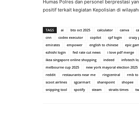
Humas Polres dan personel berprestasi yang
positif terkait kegiatan Kepolisian di wilaya
TAGS
ai
bto oct 2025
calculator
canva
c
cnn
codex executor
copilot
cpf login
crazy
emirates
empower
english to chinese
epic ga
ezhishi login
fed rate cut news
i love pdf merge
ikea singapore online shopping
indeed
infotech lo
melbourne cup 2025
new york mayoral election 2025
reddit
restaurants near me
ringcentral
rmb to
scoot airlines
sgcarmart
sharepoint
shopee
snipping tool
spotify
steam
straits times
tw