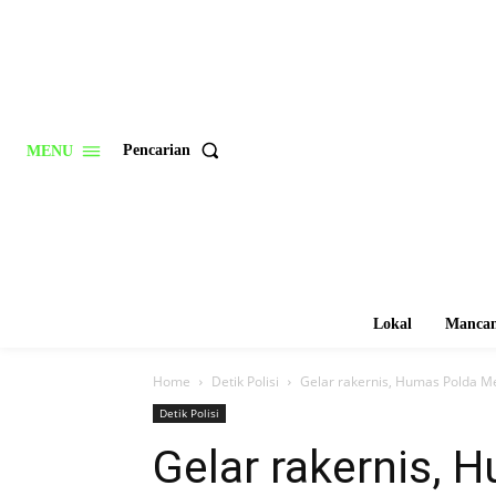
Pencarian
MENU
Lokal
Mancan
Home
Detik Polisi
Gelar rakernis, Humas Polda M
Detik Polisi
Gelar rakernis, 