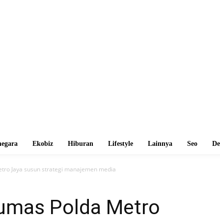
egara
Ekobiz
Hiburan
Lifestyle
Lainnya
Seo
De
etro Jaya susun strategi manajemen media
Humas Polda Metro