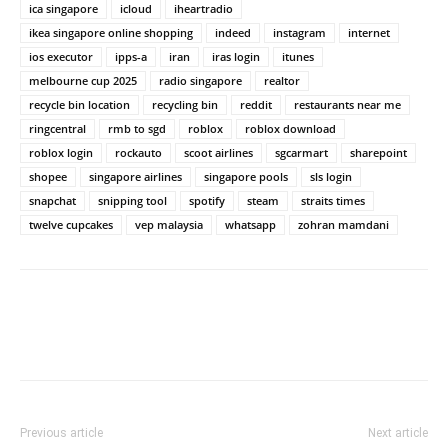
ica singapore
icloud
iheartradio
ikea singapore online shopping
indeed
instagram
internet
ios executor
ipps-a
iran
iras login
itunes
melbourne cup 2025
radio singapore
realtor
recycle bin location
recycling bin
reddit
restaurants near me
ringcentral
rmb to sgd
roblox
roblox download
roblox login
rockauto
scoot airlines
sgcarmart
sharepoint
shopee
singapore airlines
singapore pools
sls login
snapchat
snipping tool
spotify
steam
straits times
twelve cupcakes
vep malaysia
whatsapp
zohran mamdani
Previous article
Next article