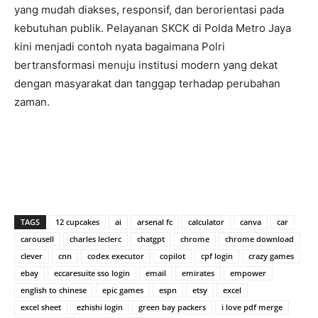
yang mudah diakses, responsif, dan berorientasi pada
kebutuhan publik. Pelayanan SKCK di Polda Metro Jaya
kini menjadi contoh nyata bagaimana Polri
bertransformasi menuju institusi modern yang dekat
dengan masyarakat dan tanggap terhadap perubahan
zaman.
TAGS
12 cupcakes
ai
arsenal fc
calculator
canva
car
carousell
charles leclerc
chatgpt
chrome
chrome download
clever
cnn
codex executor
copilot
cpf login
crazy games
ebay
eccaresuite sso login
email
emirates
empower
english to chinese
epic games
espn
etsy
excel
excel sheet
ezhishi login
green bay packers
i love pdf merge