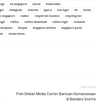
erge
ica singapore
icloud
iheartradio
gin
instagram
internet
ipps-a
iras login
ite
itunes
o singapore
realtor
recycle bin location
recycling bin
 sgd
roblox
roblox download
roblox login
rockauto
harepoint
shopee
singapore airlines
singapore pools
eam
straits times
Next article
Polri Dirikan Media Center Bantuan Kemanusiaan
i
di Bandara Soetta