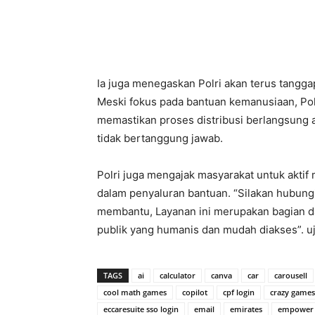
Ia juga menegaskan Polri akan terus tangg
Meski fokus pada bantuan kemanusiaan, Po
memastikan proses distribusi berlangsung 
tidak bertanggung jawab.
Polri juga mengajak masyarakat untuk aktif
dalam penyaluran bantuan. “Silakan hubungi 
membantu, Layanan ini merupakan bagian d
publik yang humanis dan mudah diakses”. uj
TAGS
ai
calculator
canva
car
carousell
cool math games
copilot
cpf login
crazy games
eccaresuite sso login
email
emirates
empower