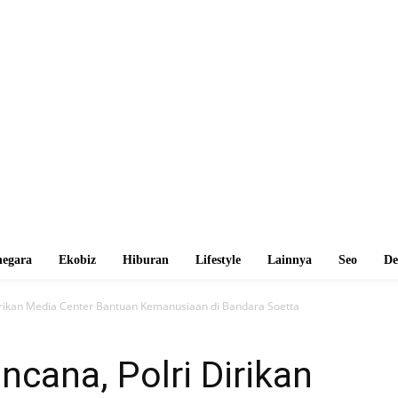
egara
Ekobiz
Hiburan
Lifestyle
Lainnya
Seo
De
Dirikan Media Center Bantuan Kemanusiaan di Bandara Soetta
ncana, Polri Dirikan