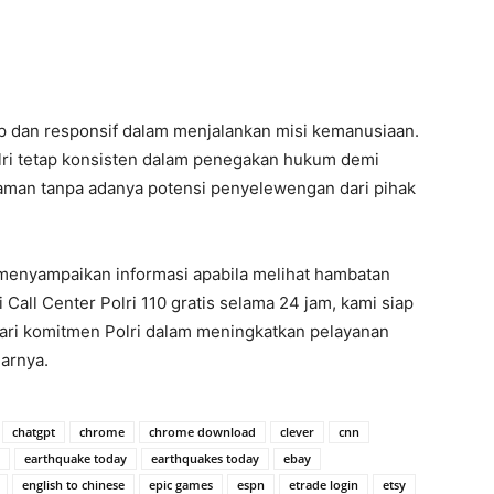
ap dan responsif dalam menjalankan misi kemanusiaan.
lri tetap konsisten dalam penegakan hukum demi
aman tanpa adanya potensi penyelewengan dari pihak
 menyampaikan informasi apabila melihat hambatan
Call Center Polri 110 gratis selama 24 jam, kami siap
ari komitmen Polri dalam meningkatkan pelayanan
arnya.
chatgpt
chrome
chrome download
clever
cnn
earthquake today
earthquakes today
ebay
english to chinese
epic games
espn
etrade login
etsy