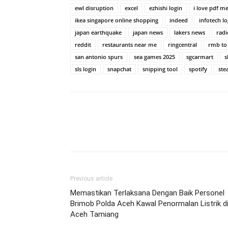
ewl disruption
excel
ezhishi login
i love pdf m
ikea singapore online shopping
indeed
infotech lo
japan earthquake
japan news
lakers news
radi
reddit
restaurants near me
ringcentral
rmb to
san antonio spurs
sea games 2025
sgcarmart
s
sls login
snapchat
snipping tool
spotify
st
Previous article
Memastikan Terlaksana Dengan Baik Personel
Brimob Polda Aceh Kawal Penormalan Listrik d
Aceh Tamiang