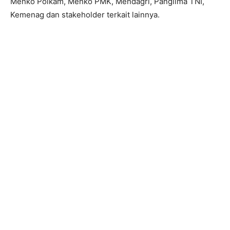
Menko Polkam, Menko PMK, Mendagri, Panglima TNI,
Kemenag dan stakeholder terkait lainnya.