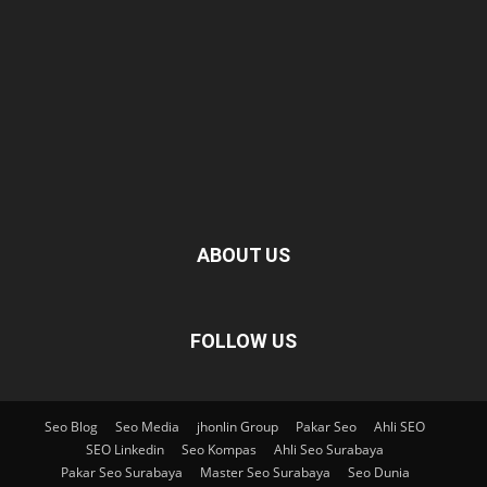
ABOUT US
FOLLOW US
Seo Blog
Seo Media
jhonlin Group
Pakar Seo
Ahli SEO
SEO Linkedin
Seo Kompas
Ahli Seo Surabaya
Pakar Seo Surabaya
Master Seo Surabaya
Seo Dunia