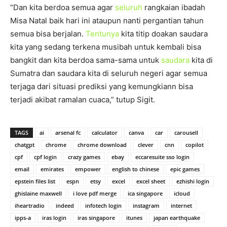
“Dan kita berdoa semua agar
seluruh
rangkaian ibadah
Misa Natal baik hari ini ataupun nanti pergantian tahun
semua bisa berjalan.
Tentunya
kita titip doakan saudara
kita yang sedang terkena musibah untuk kembali bisa
bangkit dan kita berdoa sama-sama untuk
saudara
kita di
Sumatra dan saudara kita di seluruh negeri agar semua
terjaga dari situasi prediksi yang kemungkiann bisa
terjadi akibat ramalan cuaca,” tutup Sigit.
TAGS
ai
arsenal fc
calculator
canva
car
carousell
chatgpt
chrome
chrome download
clever
cnn
copilot
cpf
cpf login
crazy games
ebay
eccaresuite sso login
email
emirates
empower
english to chinese
epic games
epstein files list
espn
etsy
excel
excel sheet
ezhishi login
ghislaine maxwell
i love pdf merge
ica singapore
icloud
iheartradio
indeed
infotech login
instagram
internet
ipps-a
iras login
iras singapore
itunes
japan earthquake