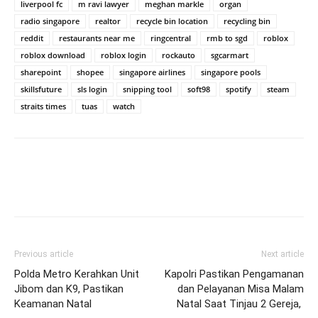
liverpool fc
m ravi lawyer
meghan markle
organ
radio singapore
realtor
recycle bin location
recycling bin
reddit
restaurants near me
ringcentral
rmb to sgd
roblox
roblox download
roblox login
rockauto
sgcarmart
sharepoint
shopee
singapore airlines
singapore pools
skillsfuture
sls login
snipping tool
soft98
spotify
steam
straits times
tuas
watch
Previous article
Next article
Polda Metro Kerahkan Unit
Kapolri Pastikan Pengamanan
Jibom dan K9, Pastikan
dan Pelayanan Misa Malam
Keamanan Natal
Natal Saat Tinjau 2 Gereja,