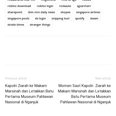
roblox download
roblox login
rockauto
sgcarmart
sharepoint
shin min daily news
shopee
singapore airlines
singapore pools
sls login
snipping tool
spotify
steam
straits times
stranger things
Previous article
Next article
Kapolri Ziarah ke Makam
Momen Saat Kapolri Ziarah ke
Marsinah dan Letakkan Batu
Makam Marsinah dan Letakkan
Pertama Museum Pahlawan
Batu Pertama Museum
Nasional di Nganjuk
Pahlawan Nasional di Nganjuk