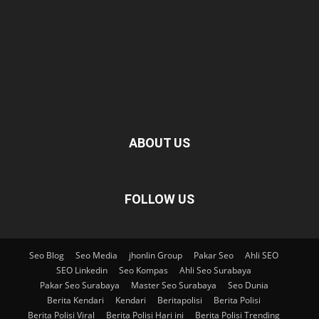
ABOUT US
FOLLOW US
Seo Blog
Seo Media
jhonlin Group
Pakar Seo
Ahli SEO
SEO Linkedin
Seo Kompas
Ahli Seo Surabaya
Pakar Seo Surabaya
Master Seo Surabaya
Seo Dunia
Berita Kendari
Kendari
Beritapolisi
Berita Polisi
Berita Polisi Viral
Berita Polisi Hari ini
Berita Polisi Trending