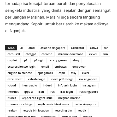
terhadap isu kesejahteraan buruh dan penyelesaian
sengketa industrial yang dinilai sejalan dengan semangat
perjuangan Marsinah. Marsini juga secara langsung
mengundang Kapolri untuk berziarah ke makam adiknya
di Nganjuk.
TAGS
ai
amd
asiaone singapore
calculator
canva
car
carousell
chatgpt
chrome
chrome download
clever
cnn
copilot
cpf
cpf login
crazy games
ebay
eccaresuite sso login
email
emirates
empower
english to chinese
epic games
espn
etsy
excel
excel sheet
ezhishi login
i love pdf merge
ica singapore
icloud
iheartradio
indeed
infotech login
instagram
internet
ipps-a
iran
iras
iras login
iras singapore
itunes
keppel reit rights issue
meghan markle
minnesota vikings
najib razak latest news
radio singapore
realtor
recycle bin location
recycling bin
reddit
restaurants near me
ringcentral
rmb to sgd
roblox