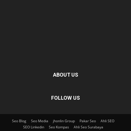
ABOUT US
FOLLOW US
Seo Blog
Seo Media
jhonlin Group
Pakar Seo
Ahli SEO
SEO Linkedin
Seo Kompas
Ahli Seo Surabaya