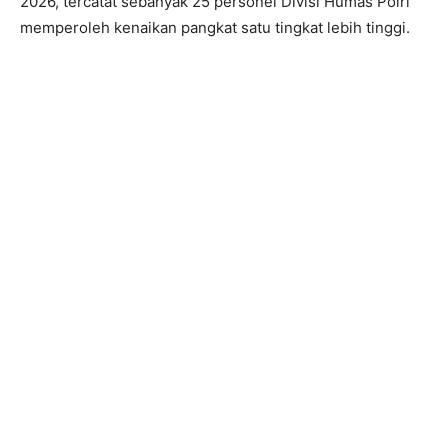
2026, tercatat sebanyak 25 personel Divisi Humas Polri
memperoleh kenaikan pangkat satu tingkat lebih tinggi.