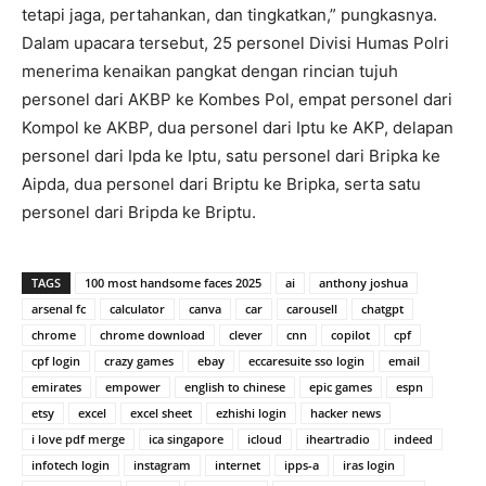
tetapi jaga, pertahankan, dan tingkatkan,” pungkasnya.
Dalam upacara tersebut, 25 personel Divisi Humas Polri
menerima kenaikan pangkat dengan rincian tujuh
personel dari AKBP ke Kombes Pol, empat personel dari
Kompol ke AKBP, dua personel dari Iptu ke AKP, delapan
personel dari Ipda ke Iptu, satu personel dari Bripka ke
Aipda, dua personel dari Briptu ke Bripka, serta satu
personel dari Bripda ke Briptu.
TAGS
100 most handsome faces 2025
ai
anthony joshua
arsenal fc
calculator
canva
car
carousell
chatgpt
chrome
chrome download
clever
cnn
copilot
cpf
cpf login
crazy games
ebay
eccaresuite sso login
email
emirates
empower
english to chinese
epic games
espn
etsy
excel
excel sheet
ezhishi login
hacker news
i love pdf merge
ica singapore
icloud
iheartradio
indeed
infotech login
instagram
internet
ipps-a
iras login