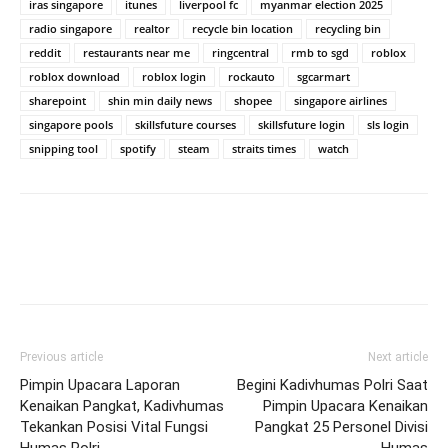
iras singapore
itunes
liverpool fc
myanmar election 2025
radio singapore
realtor
recycle bin location
recycling bin
reddit
restaurants near me
ringcentral
rmb to sgd
roblox
roblox download
roblox login
rockauto
sgcarmart
sharepoint
shin min daily news
shopee
singapore airlines
singapore pools
skillsfuture courses
skillsfuture login
sls login
snipping tool
spotify
steam
straits times
watch
Previous article
Next article
Pimpin Upacara Laporan
Begini Kadivhumas Polri Saat
Kenaikan Pangkat, Kadivhumas
Pimpin Upacara Kenaikan
Tekankan Posisi Vital Fungsi
Pangkat 25 Personel Divisi