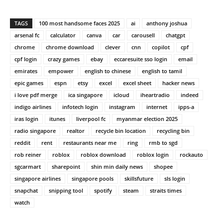
TAGS
100 most handsome faces 2025
ai
anthony joshua
arsenal fc
calculator
canva
car
carousell
chatgpt
chrome
chrome download
clever
cnn
copilot
cpf
cpf login
crazy games
ebay
eccaresuite sso login
email
emirates
empower
english to chinese
english to tamil
epic games
espn
etsy
excel
excel sheet
hacker news
i love pdf merge
ica singapore
icloud
iheartradio
indeed
indigo airlines
infotech login
instagram
internet
ipps-a
iras login
itunes
liverpool fc
myanmar election 2025
radio singapore
realtor
recycle bin location
recycling bin
reddit
rent
restaurants near me
ring
rmb to sgd
rob reiner
roblox
roblox download
roblox login
rockauto
sgcarmart
sharepoint
shin min daily news
shopee
singapore airlines
singapore pools
skillsfuture
sls login
snapchat
snipping tool
spotify
steam
straits times
watch