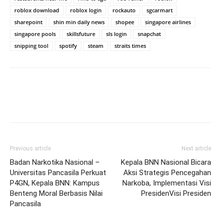
roblox download
roblox login
rockauto
sgcarmart
sharepoint
shin min daily news
shopee
singapore airlines
singapore pools
skillsfuture
sls login
snapchat
snipping tool
spotify
steam
straits times
Previous article
Next article
Badan Narkotika Nasional –
Kepala BNN Nasional Bicara
Universitas Pancasila Perkuat
Aksi Strategis Pencegahan
P4GN, Kepala BNN: Kampus
Narkoba, Implementasi Visi
Benteng Moral Berbasis Nilai
PresidenVisi Presiden
Pancasila