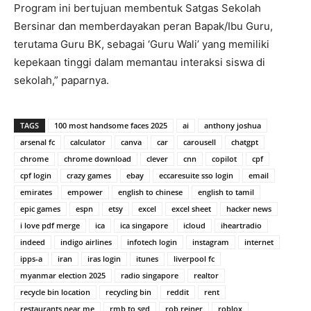
Program ini bertujuan membentuk Satgas Sekolah
Bersinar dan memberdayakan peran Bapak/Ibu Guru,
terutama Guru BK, sebagai ‘Guru Wali’ yang memiliki
kepekaan tinggi dalam memantau interaksi siswa di
sekolah,” paparnya.
TAGS
100 most handsome faces 2025
ai
anthony joshua
arsenal fc
calculator
canva
car
carousell
chatgpt
chrome
chrome download
clever
cnn
copilot
cpf
cpf login
crazy games
ebay
eccaresuite sso login
email
emirates
empower
english to chinese
english to tamil
epic games
espn
etsy
excel
excel sheet
hacker news
i love pdf merge
ica
ica singapore
icloud
iheartradio
indeed
indigo airlines
infotech login
instagram
internet
ipps-a
iran
iras login
itunes
liverpool fc
myanmar election 2025
radio singapore
realtor
recycle bin location
recycling bin
reddit
rent
restaurants near me
rmb to sgd
rob reiner
roblox