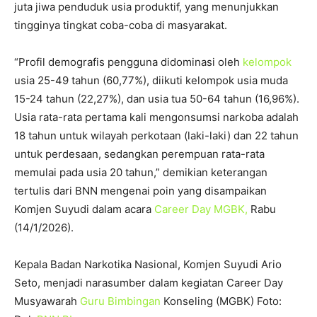
juta jiwa penduduk usia produktif, yang menunjukkan
tingginya tingkat coba-coba di masyarakat.
“Profil demografis pengguna didominasi oleh
kelompok
usia 25-49 tahun (60,77%), diikuti kelompok usia muda
15-24 tahun (22,27%), dan usia tua 50-64 tahun (16,96%).
Usia rata-rata pertama kali mengonsumsi narkoba adalah
18 tahun untuk wilayah perkotaan (laki-laki) dan 22 tahun
untuk perdesaan, sedangkan perempuan rata-rata
memulai pada usia 20 tahun,” demikian keterangan
tertulis dari BNN mengenai poin yang disampaikan
Komjen Suyudi dalam acara
Career Day MGBK,
Rabu
(14/1/2026).
Kepala Badan Narkotika Nasional, Komjen Suyudi Ario
Seto, menjadi narasumber dalam kegiatan Career Day
Musyawarah
Guru Bimbingan
Konseling (MGBK) Foto: