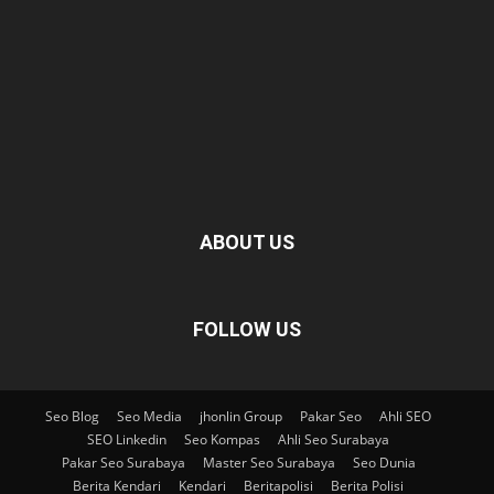
ABOUT US
FOLLOW US
Seo Blog
Seo Media
jhonlin Group
Pakar Seo
Ahli SEO
SEO Linkedin
Seo Kompas
Ahli Seo Surabaya
Pakar Seo Surabaya
Master Seo Surabaya
Seo Dunia
Berita Kendari
Kendari
Beritapolisi
Berita Polisi