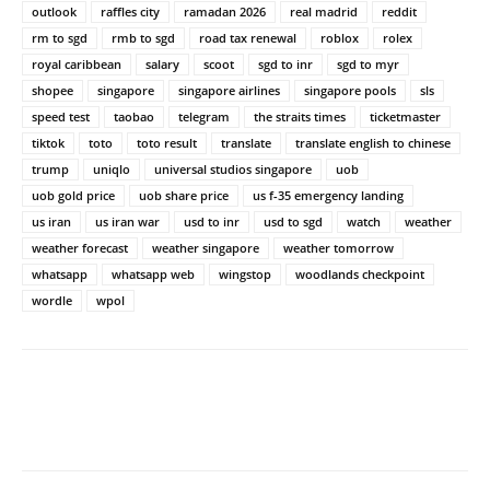
outlook
raffles city
ramadan 2026
real madrid
reddit
rm to sgd
rmb to sgd
road tax renewal
roblox
rolex
royal caribbean
salary
scoot
sgd to inr
sgd to myr
shopee
singapore
singapore airlines
singapore pools
sls
speed test
taobao
telegram
the straits times
ticketmaster
tiktok
toto
toto result
translate
translate english to chinese
trump
uniqlo
universal studios singapore
uob
uob gold price
uob share price
us f-35 emergency landing
us iran
us iran war
usd to inr
usd to sgd
watch
weather
weather forecast
weather singapore
weather tomorrow
whatsapp
whatsapp web
wingstop
woodlands checkpoint
wordle
wpol