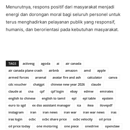
Menurutnya, respons positif dari masyarakat menjadi
energi dan dorongan moral bagi seluruh personel untuk
terus menghadirkan pelayanan publik yang responsif,
humanis, dan berorientasi pada kebutuhan masyarakat.
TAGS
activesg
agoda
ai
air canada
air canada plane crash
airbnb
amazon
amd
apple
armed forces
arsenal
avatar fire and ash
calculator
canva
cdc voucher
chatgpt
chinese new year 2026
claude
claude ai
cna
cpf
cpf login
ebay
edmw
emirates
english to chinese
english to tamil
epl
epl table
epstein
euro to sgd
ex dso assistant manager
ica
ikea
ilovepdf
instagram
iran
iran news
iran war
iran war news
iras
iras login
ocbc
ocbc share price
ocbc velocity
oil price
oil price today
one motoring
one piece
onedrive
openclaw