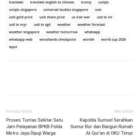
translate
translate english to chinese
trump
uniqlo
uniqlo singapore
universal studios singapore
uob
uob gold price
uob share price
us iran war
usd to inr
usd to myr
usd to sgd
weather
weather forecast
weather singapore
weather tomorrow
whatsapp
whatsapp web
woodlands checkpoint
wordle
world cup 2026
wpol
Previous article
Next article
Proses Tuntas Sekitar Satu
Kapolda Sumsel Serahkan
Jam Pelayanan BPKB Polda
Sumur Bor dan Bangun Rumah
Metro Jaya Dipuji Warga
Al-Qur’an di OKU Timur