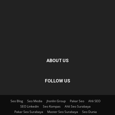
ABOUT US
FOLLOW US
Seo Blog
Seo Media
jhonlin Group
Pakar Seo
Ahli SEO
SEO Linkedin
Seo Kompas
Ahli Seo Surabaya
Pakar Seo Surabaya
Master Seo Surabaya
Seo Dunia