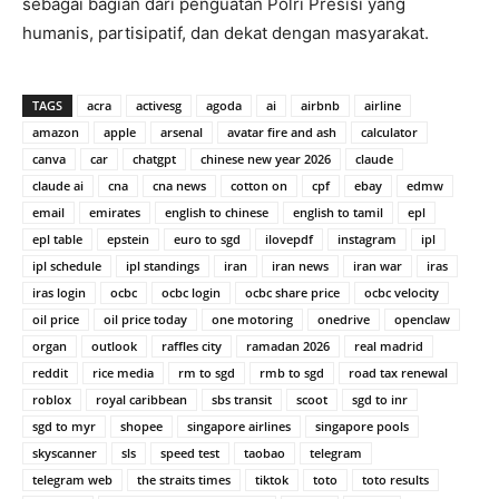
sebagai bagian dari penguatan Polri Presisi yang
humanis, partisipatif, dan dekat dengan masyarakat.
TAGS
acra
activesg
agoda
ai
airbnb
airline
amazon
apple
arsenal
avatar fire and ash
calculator
canva
car
chatgpt
chinese new year 2026
claude
claude ai
cna
cna news
cotton on
cpf
ebay
edmw
email
emirates
english to chinese
english to tamil
epl
epl table
epstein
euro to sgd
ilovepdf
instagram
ipl
ipl schedule
ipl standings
iran
iran news
iran war
iras
iras login
ocbc
ocbc login
ocbc share price
ocbc velocity
oil price
oil price today
one motoring
onedrive
openclaw
organ
outlook
raffles city
ramadan 2026
real madrid
reddit
rice media
rm to sgd
rmb to sgd
road tax renewal
roblox
royal caribbean
sbs transit
scoot
sgd to inr
sgd to myr
shopee
singapore airlines
singapore pools
skyscanner
sls
speed test
taobao
telegram
telegram web
the straits times
tiktok
toto
toto results