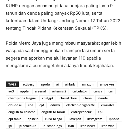
KUHP dengan ancaman pidana penjara paling lama 9
tahun dan denda paling banyak Rp50 juta, serta
ketentuan dalam Undang-Undang Nomor 12 Tahun 2022
tentang Tindak Pidana Kekerasan Seksual (TPKS).
Polda Metro Jaya juga mengimbau masyarakat agar lebih
waspada saat menggunakan transportasi umum serta
segera melaporkan melalui layanan 110 apabila
mengalami atau mengetahui adanya tindak kejahatan.
TAGS
activesg
agoda
ai
airbnb
amazon
amos yee
ao3
apple
arsenal
artemis 2
calculator
canva
car
champions league
chatgpt
cheryl chou
china
claude
claude ai
cna
cpf
edmw
electronic cigarette
emirates
english to chinese
english to tamil
entrepreneur
epl
epl table
epstein
euro to sgd
ilovepdf
instagram
iphone
ipl
ipl schedule
ipl standings
iran
iran news
iran war