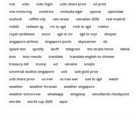
iras
ocbc
ocbc login
ocbc share price
oil price
one motoring
onedrive
onitsuka tiger
openai
openclaw
outlook
raffles city
rain areas
ramadan 2026
real madrid
reddit
redeem sg
rm to sgd
rmb to sgd
roblox
royal caribbean
scoot
sgd to inr
sgd to myr
shopee
singapore airlines
singapore pools
skyscanner
sls
speed test
spotify
tariff
telegram
the straits times
tiktok
toto
toto results
translate
translate english to chinese
treasury bill
trump
ucl
ukraine
uniqlo
universal studios singapore
uob
uob gold price
uob share price
us iran
us iran war
usd to sgd
watch
weather
weather forecast
weather singapore
weather tomorrow
whatsapp
wingstop
woodlands checkpoint
wordle
world cup 2026
wpol