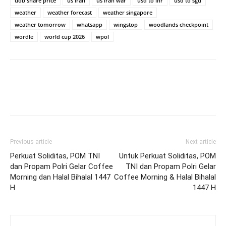
uob share price
us iran
us iran war
usd to inr
usd to sgd
weather
weather forecast
weather singapore
weather tomorrow
whatsapp
wingstop
woodlands checkpoint
wordle
world cup 2026
wpol
Previous article
Next article
Perkuat Soliditas, POM TNI
Untuk Perkuat Soliditas, POM
dan Propam Polri Gelar Coffee
TNI dan Propam Polri Gelar
Morning dan Halal Bihalal 1447
Coffee Morning & Halal Bihalal
H
1447 H