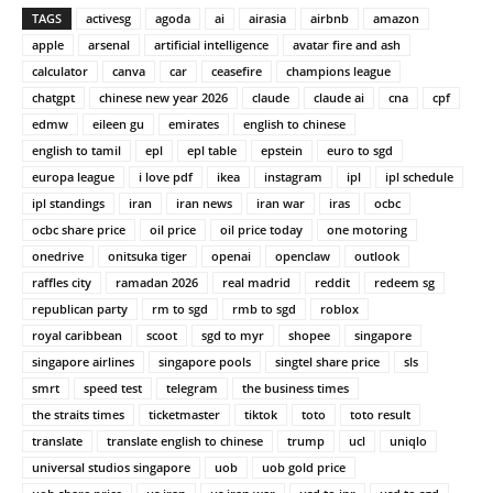
TAGS
activesg
agoda
ai
airasia
airbnb
amazon
apple
arsenal
artificial intelligence
avatar fire and ash
calculator
canva
car
ceasefire
champions league
chatgpt
chinese new year 2026
claude
claude ai
cna
cpf
edmw
eileen gu
emirates
english to chinese
english to tamil
epl
epl table
epstein
euro to sgd
europa league
i love pdf
ikea
instagram
ipl
ipl schedule
ipl standings
iran
iran news
iran war
iras
ocbc
ocbc share price
oil price
oil price today
one motoring
onedrive
onitsuka tiger
openai
openclaw
outlook
raffles city
ramadan 2026
real madrid
reddit
redeem sg
republican party
rm to sgd
rmb to sgd
roblox
royal caribbean
scoot
sgd to myr
shopee
singapore
singapore airlines
singapore pools
singtel share price
sls
smrt
speed test
telegram
the business times
the straits times
ticketmaster
tiktok
toto
toto result
translate
translate english to chinese
trump
ucl
uniqlo
universal studios singapore
uob
uob gold price