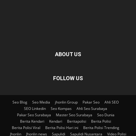
ABOUT US
FOLLOW US
Seo Blog
Seo Media
jhonlin Group
Pakar Seo
Ahli SEO
SEO Linkedin
Seo Kompas
Ahli Seo Surabaya
Pakar Seo Surabaya
Master Seo Surabaya
Seo Dunia
Berita Kendari
Kendari
Beritapolisi
Berita Polisi
Berita Polisi Viral
Berita Polisi Hari ini
Berita Polisi Trending
Jhonlin
Jhonlin news
Sapulidi
Sapulidi Nusantara
Video Polisi