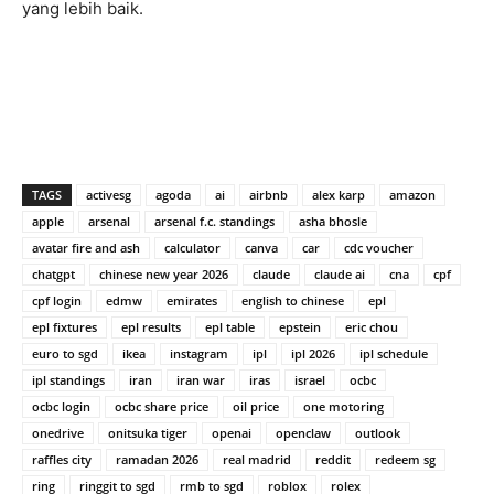
yang lebih baik.
TAGS
activesg
agoda
ai
airbnb
alex karp
amazon
apple
arsenal
arsenal f.c. standings
asha bhosle
avatar fire and ash
calculator
canva
car
cdc voucher
chatgpt
chinese new year 2026
claude
claude ai
cna
cpf
cpf login
edmw
emirates
english to chinese
epl
epl fixtures
epl results
epl table
epstein
eric chou
euro to sgd
ikea
instagram
ipl
ipl 2026
ipl schedule
ipl standings
iran
iran war
iras
israel
ocbc
ocbc login
ocbc share price
oil price
one motoring
onedrive
onitsuka tiger
openai
openclaw
outlook
raffles city
ramadan 2026
real madrid
reddit
redeem sg
ring
ringgit to sgd
rmb to sgd
roblox
rolex