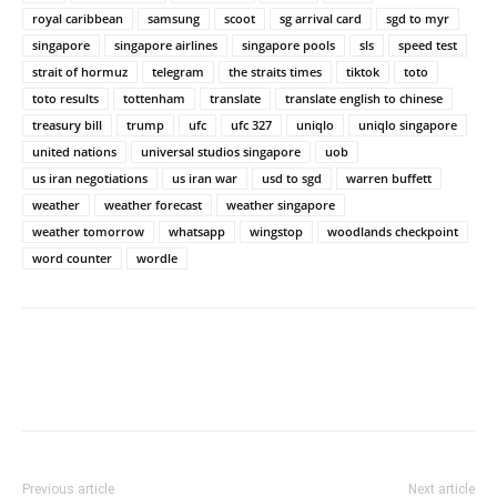
royal caribbean
samsung
scoot
sg arrival card
sgd to myr
singapore
singapore airlines
singapore pools
sls
speed test
strait of hormuz
telegram
the straits times
tiktok
toto
toto results
tottenham
translate
translate english to chinese
treasury bill
trump
ufc
ufc 327
uniqlo
uniqlo singapore
united nations
universal studios singapore
uob
us iran negotiations
us iran war
usd to sgd
warren buffett
weather
weather forecast
weather singapore
weather tomorrow
whatsapp
wingstop
woodlands checkpoint
word counter
wordle
Previous article
Next article