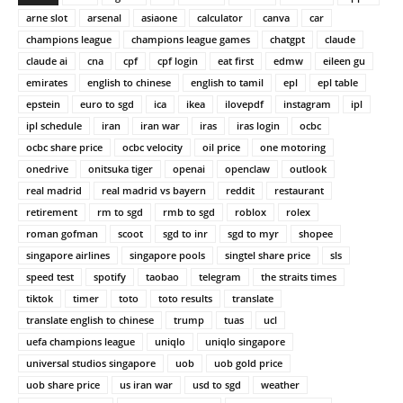
arne slot
arsenal
asiaone
calculator
canva
car
champions league
champions league games
chatgpt
claude
claude ai
cna
cpf
cpf login
eat first
edmw
eileen gu
emirates
english to chinese
english to tamil
epl
epl table
epstein
euro to sgd
ica
ikea
ilovepdf
instagram
ipl
ipl schedule
iran
iran war
iras
iras login
ocbc
ocbc share price
ocbc velocity
oil price
one motoring
onedrive
onitsuka tiger
openai
openclaw
outlook
real madrid
real madrid vs bayern
reddit
restaurant
retirement
rm to sgd
rmb to sgd
roblox
rolex
roman gofman
scoot
sgd to inr
sgd to myr
shopee
singapore airlines
singapore pools
singtel share price
sls
speed test
spotify
taobao
telegram
the straits times
tiktok
timer
toto
toto results
translate
translate english to chinese
trump
tuas
ucl
uefa champions league
uniqlo
uniqlo singapore
universal studios singapore
uob
uob gold price
uob share price
us iran war
usd to sgd
weather