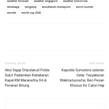
weather forecast
weather singapore
weather tomorrow
whatsapp
wingstop
woodlands checkpoint
word counter
wordle
world cup 2026
Previous article
Next article
Aksi Sigap Ditpolairud Polda
Kapolda Sumatera selatan
Sulut Padamkan Kebakaran
Gelar Tasyakuran
Kapal KM Maranatha 04 di
Walimatussafar, Beri Pesan
Perairan Bitung
Khusus Ke Calon Haji