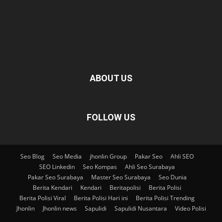
ABOUT US
FOLLOW US
Seo Blog
Seo Media
jhonlin Group
Pakar Seo
Ahli SEO
SEO Linkedin
Seo Kompas
Ahli Seo Surabaya
Pakar Seo Surabaya
Master Seo Surabaya
Seo Dunia
Berita Kendari
Kendari
Beritapolisi
Berita Polisi
Berita Polisi Viral
Berita Polisi Hari ini
Berita Polisi Trending
Jhonlin
Jhonlin news
Sapulidi
Sapulidi Nusantara
Video Polisi