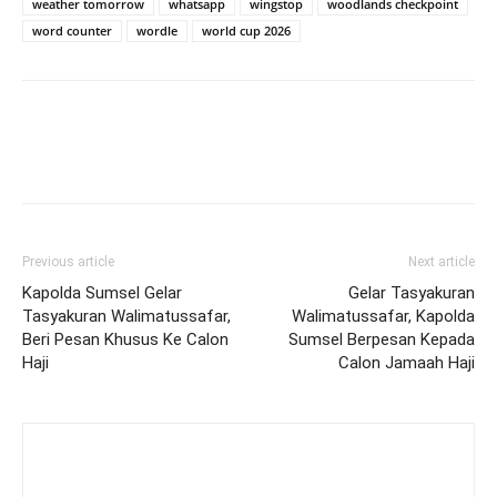
weather tomorrow
whatsapp
wingstop
woodlands checkpoint
word counter
wordle
world cup 2026
Previous article
Next article
Kapolda Sumsel Gelar
Gelar Tasyakuran
Tasyakuran Walimatussafar,
Walimatussafar, Kapolda
Beri Pesan Khusus Ke Calon
Sumsel Berpesan Kepada
Haji
Calon Jamaah Haji