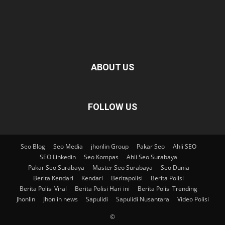
ABOUT US
FOLLOW US
Seo Blog
Seo Media
jhonlin Group
Pakar Seo
Ahli SEO
SEO Linkedin
Seo Kompas
Ahli Seo Surabaya
Pakar Seo Surabaya
Master Seo Surabaya
Seo Dunia
Berita Kendari
Kendari
Beritapolisi
Berita Polisi
Berita Polisi Viral
Berita Polisi Hari ini
Berita Polisi Trending
Jhonlin
Jhonlin news
Sapulidi
Sapulidi Nusantara
Video Polisi
©