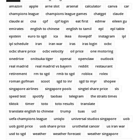
amazon
apple
arne slot
arsenal
calculator
canva
car
champions league
champions league games
chatgpt
claude
claude ai
cna
cpf
cpf login
eat first
edmw
eileen gu
emirates
english to chinese
english to tamil
epl
epl table
epstein
euro to sgd
ica
ikea
ilovepdf
instagram
ipl
ipl schedule
iran
iran war
iras
iras login
ocbc
ocbc share price
ocbc velocity
oil price
one motoring
onedrive
onitsuka tiger
openai
openclaw
outlook
real madrid
real madrid vs bayern
reddit
restaurant
retirement
rm to sgd
rmb to sgd
roblox
rolex
roman gofman
scoot
sgd to inr
sgd to myr
shopee
singapore airlines
singapore pools
singtel share price
sls
speed test
spotify
taobao
telegram
the straits times
tiktok
timer
toto
toto results
translate
translate english to chinese
trump
tuas
ucl
uefa champions league
uniqlo
universal studios singapore
uob
uob gold price
uob share price
urothelial cancer
us iran war
usd to sgd
weather
weather forecast
weather singapore