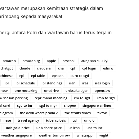
 wartawan merupakan kemitraan strategis dalam
erimbang kepada masyarakat.
nergi antara Polri dan wartawan harus terus terjalin
amazon
amazon sg
apple
arsenal
aung san suu kyi
chatgpt
claude
claude ai
cna
cpf
cpf login
edmw
 chinese
epl
epl table
epstein
euro to sgd
ipl
ipl schedule
ipl standings
iran
iras
iras login
metv
one motoring
onedrive
onitsuka tiger
openclaw
w season parking
reprimand meaning
rm to sgd
rmb to sgd
al card
sgd to inr
sgd to myr
shopee
singapore airlines
telegram
the devil wears prada 2
the straits times
tiktok
chinese
travel agency
tuberculosis
ucl
uniqlo
uob gold price
uob share price
us iran
usd to inr
weather singapore
weather tomorrow
whatsapp
wight