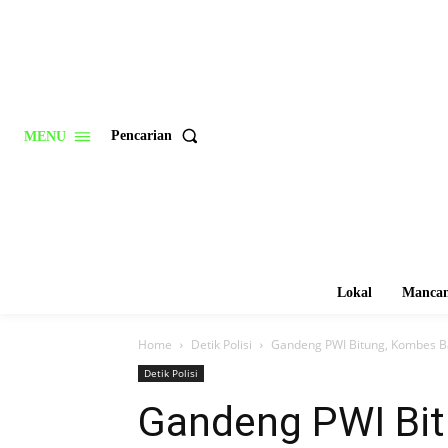
Pencarian
MENU
Lokal
Mancan
Home
Detik Polisi
Gandeng PWI Bitung, Kombes Ba
Detik Polisi
Gandeng PWI Bit