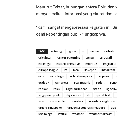
Menurut Taizar, hubungan antara Polri dan
menyampaikan informasi yang akurat dan b
“Kami sangat mengapresiasi kegiatan ini. Si
demi kepentingan publik,” ungkapnya.
TAGS
activesg
agoda
ai
airasia
airbnb
calculator
cancer screening
canva
carousell
eileen gu
electric fire stove
emirates
english to
europa league
ica
ikea
ilovepdf
instagram
ocbc
ocbc login
ocbc share price
oil price
o
outlook
rain areas
real madrid
reddit
rene
roblox
rolex
royal caribbean
scoot
sg arriv
singapore pools
skyscanner
sls
speed test
toto
toto results
translate
translate english to 
uniqlo singapore
universal studios singapore
uob
usd to sgd
wattle
weather
weather forecast