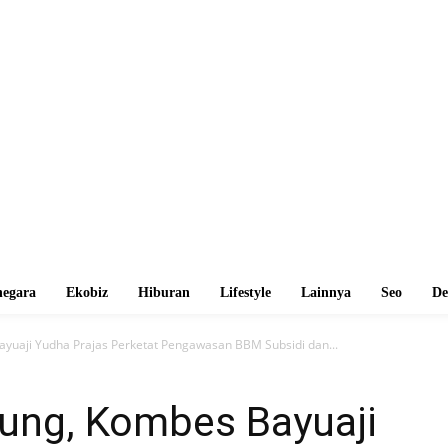
egara
Ekobiz
Hiburan
Lifestyle
Lainnya
Seo
De
yuaji Yudha Prajas Perketat Pengawasan BBM Subsidi dan...
ung, Kombes Bayuaji