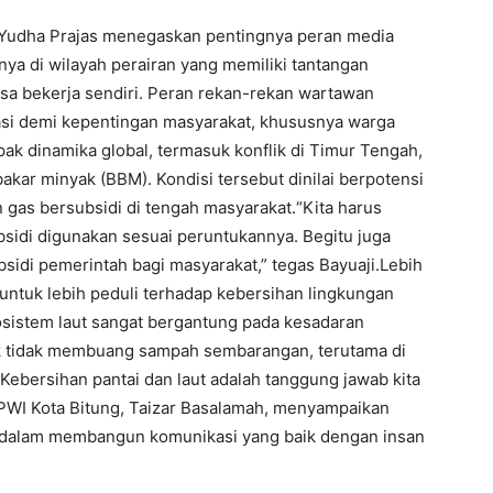
 Yudha Prajas menegaskan pentingnya peran media
ya di wilayah perairan yang memiliki tantangan
 bisa bekerja sendiri. Peran rekan-rekan wartawan
masi demi kepentingan masyarakat, khususnya warga
pak dinamika global, termasuk konflik di Timur Tengah,
kar minyak (BBM). Kondisi tersebut dinilai berpotensi
gas bersubsidi di tengah masyarakat.“Kita harus
di digunakan sesuai peruntukannya. Begitu juga
idi pemerintah bagi masyarakat,” tegas Bayuaji.Lebih
r untuk lebih peduli terhadap kebersihan lingkungan
kosistem laut sangat bergantung pada kesadaran
k tidak membuang sampah sembarangan, terutama di
Kebersihan pantai dan laut adalah tanggung jawab kita
PWI Kota Bitung, Taizar Basalamah, menyampaikan
ut dalam membangun komunikasi yang baik dengan insan