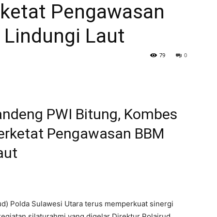
rketat Pengawasan
 Lindungi Laut
79
0
Gandeng PWI Bitung, Kombes
Perketat Pengawasan BBM
aut
rud) Polda Sulawesi Utara terus memperkuat sinergi
egiatan silaturahmi yang digelar Direktur Polairud