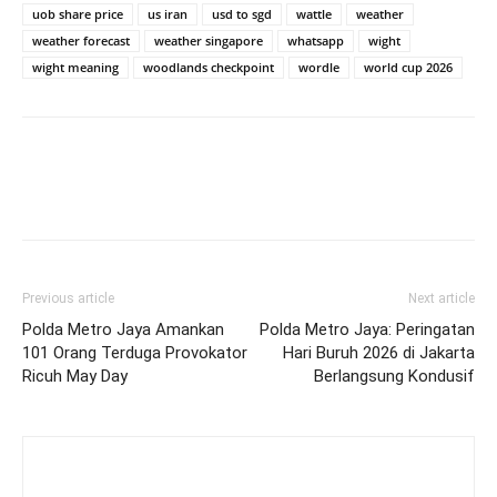
uob share price
us iran
usd to sgd
wattle
weather
weather forecast
weather singapore
whatsapp
wight
wight meaning
woodlands checkpoint
wordle
world cup 2026
Previous article
Next article
Polda Metro Jaya Amankan
Polda Metro Jaya: Peringatan
101 Orang Terduga Provokator
Hari Buruh 2026 di Jakarta
Ricuh May Day
Berlangsung Kondusif