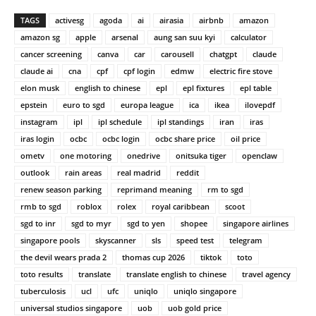
TAGS
activesg
agoda
ai
airasia
airbnb
amazon
amazon sg
apple
arsenal
aung san suu kyi
calculator
cancer screening
canva
car
carousell
chatgpt
claude
claude ai
cna
cpf
cpf login
edmw
electric fire stove
elon musk
english to chinese
epl
epl fixtures
epl table
epstein
euro to sgd
europa league
ica
ikea
ilovepdf
instagram
ipl
ipl schedule
ipl standings
iran
iras
iras login
ocbc
ocbc login
ocbc share price
oil price
ometv
one motoring
onedrive
onitsuka tiger
openclaw
outlook
rain areas
real madrid
reddit
renew season parking
reprimand meaning
rm to sgd
rmb to sgd
roblox
rolex
royal caribbean
scoot
sgd to inr
sgd to myr
sgd to yen
shopee
singapore airlines
singapore pools
skyscanner
sls
speed test
telegram
the devil wears prada 2
thomas cup 2026
tiktok
toto
toto results
translate
translate english to chinese
travel agency
tuberculosis
ucl
ufc
uniqlo
uniqlo singapore
universal studios singapore
uob
uob gold price