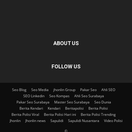
ABOUT US
FOLLOW US
Seo Blog
Seo Media
jhonlin Group
Pakar Seo
Ahli SEO
SEO Linkedin
Seo Kompas
Ahli Seo Surabaya
Pakar Seo Surabaya
Master Seo Surabaya
Seo Dunia
Berita Kendari
Kendari
Beritapolisi
Berita Polisi
Berita Polisi Viral
Berita Polisi Hari ini
Berita Polisi Trending
Jhonlin
Jhonlin news
Sapulidi
Sapulidi Nusantara
Video Polisi
©