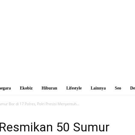
egara
Ekobiz
Hiburan
Lifestyle
Lainnya
Seo
De
ur Bor di 17 Polres, Polri Presisi Menyentuh...
 Resmikan 50 Sumur