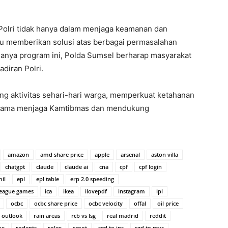
olri tidak hanya dalam menjaga keamanan dan
tu memberikan solusi atas berbagai permasalahan
danya program ini, Polda Sumsel berharap masyarakat
diran Polri.
ng aktivitas sehari-hari warga, memperkuat ketahanan
bersama menjaga Kamtibmas dan mendukung
amazon
amd share price
apple
arsenal
aston villa
chatgpt
claude
claude ai
cna
cpf
cpf login
mil
epl
epl table
erp 2.0 speeding
league games
ica
ikea
ilovepdf
instagram
ipl
ocbc
ocbc share price
ocbc velocity
offal
oil price
outlook
rain areas
rcb vs lsg
real madrid
reddit
ox
rodents
rolex
scoot
sgd to inr
sgd to myr