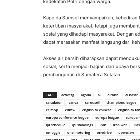
kedekatan Polri dengan warga.
Kapolda Sumsel menyampaikan, kehadiran P
ketertiban masyarakat, tetapi juga memban
sosial yang dihadapi masyarakat. Dengan a
dapat merasakan manfaat langsung dari keha
Akses air bersih diharapkan dapat menduku
sosial, serta menjadi bagian dari upaya 
pembangunan di Sumatera Selatan.
TAGS
activesg
agoda
ai
airbnb
al nassr
calculator
canva
carousell
champions league
ec mop
edmw
english to chinese
english to ta
europa conference league
europa league
europa 
ipl schedule
ipl standings
iran
iran war
iras
omoggle
one motoring
onedrive
openclaw
retirement
ring
rm to sgd
rmb to sgd
robl