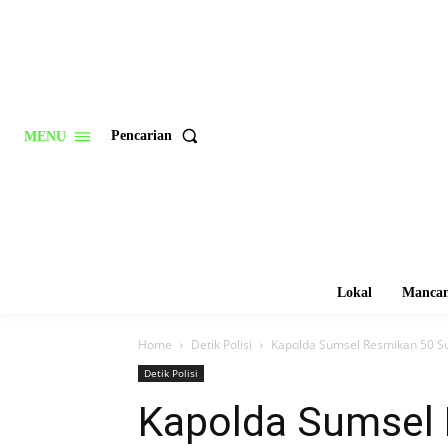
Pencarian
MENU
Lokal
Mancan
Home
Detik Polisi
Kapolda Sumsel Resmikan 50 Sum
Detik Polisi
Kapolda Sumsel