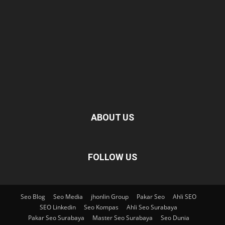
ABOUT US
FOLLOW US
Seo Blog
Seo Media
jhonlin Group
Pakar Seo
Ahli SEO
SEO Linkedin
Seo Kompas
Ahli Seo Surabaya
Pakar Seo Surabaya
Master Seo Surabaya
Seo Dunia