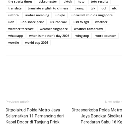
the straits times
ticketmaster
tiktok
toto
toto results
translate
translate english to chinese
trump
tvk
ucl
ufc
umbra
umbra meaning
uniqlo
universal studios singapore
uob
uob share price
us iran war
usd to sgd
weather
weather forecast
weather singapore
weather tomorrow
whatsapp
when is mother's day 2026
wingstop
word counter
wordle
world cup 2026
Previous article
Next article
Ditpolairud Polda Metro Jaya
Ditresnarkoba Polda Metro
Selamatkan 11 Pemancing dari
Jaya Bongkar Sindikat
Kapal Bocor di Tanjung Priok
Peredaran Sabu 16 Kg