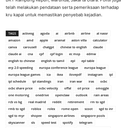
telah melakukan pendataan serta pemeriksaan terhadap
kru kapal untuk memastikan penyebab kejadian.
TAGS
activesg
agoda
ai
airbnb
airline
al nassr
amazon
amd
apple
arsenal
aston villa
calculator
canva
carousell
chatgpt
chinese to english
claude
claude ai
cna
cpf
cpf login
ec mop
edmw
english to chinese
english to tamil
epl
epl table
erp 2.0 speeding
europa conference league
europa league
europa league games
ica
ikea
ilovepdf
instagram
ipl
ipl schedule
ipl standings
iran
iran war
iras
ocbc
ocbc share price
ocbc velocity
offal
oil price
omoggle
one motoring
onedrive
openclaw
outlook
rain areas
rcb vs lsg
real madrid
reddit
retirement
rm to sgd
rmb to sgd
roblox
rolex
rome open
scoot
sgd to inr
sgd to myr
shopee
singapore airlines
singapore pools
skyscanner
sls
speed test
spotify
telegram