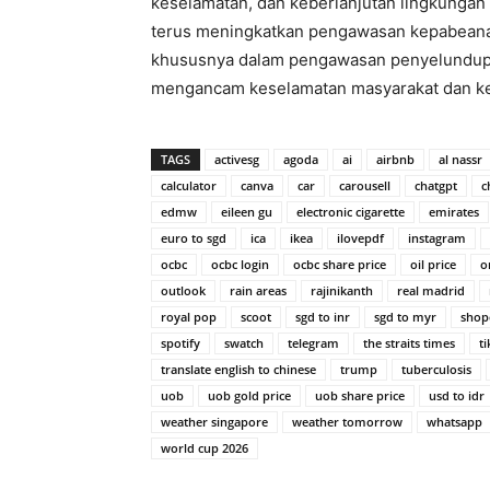
keselamatan, dan keberlanjutan lingkungan
terus meningkatkan pengawasan kepabeanan d
khususnya dalam pengawasan penyelundupa
mengancam keselamatan masyarakat dan kel
TAGS
activesg
agoda
ai
airbnb
al nassr
calculator
canva
car
carousell
chatgpt
c
edmw
eileen gu
electronic cigarette
emirates
euro to sgd
ica
ikea
ilovepdf
instagram
ocbc
ocbc login
ocbc share price
oil price
o
outlook
rain areas
rajinikanth
real madrid
royal pop
scoot
sgd to inr
sgd to myr
shop
spotify
swatch
telegram
the straits times
ti
translate english to chinese
trump
tuberculosis
uob
uob gold price
uob share price
usd to idr
weather singapore
weather tomorrow
whatsapp
world cup 2026