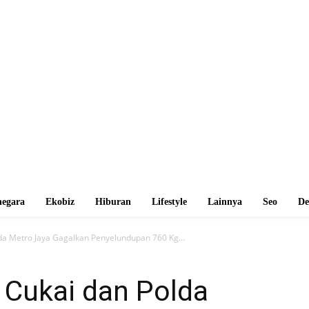
egara
Ekobiz
Hiburan
Lifestyle
Lainnya
Seo
De
lda Metro Jaya Gagalkan Penyelundupan 760 Kg...
a Cukai dan Polda