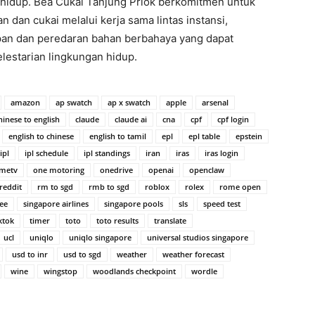
 hidup. Bea Cukai Tanjung Priok berkomitmen untuk
an cukai melalui kerja sama lintas instansi,
n dan peredaran bahan berbahaya yang dapat
estarian lingkungan hidup.
amazon
ap swatch
ap x swatch
apple
arsenal
hinese to english
claude
claude ai
cna
cpf
cpf login
english to chinese
english to tamil
epl
epl table
epstein
ipl
ipl schedule
ipl standings
iran
iras
iras login
metv
one motoring
onedrive
openai
openclaw
reddit
rm to sgd
rmb to sgd
roblox
rolex
rome open
ee
singapore airlines
singapore pools
sls
speed test
ktok
timer
toto
toto results
translate
ucl
uniqlo
uniqlo singapore
universal studios singapore
usd to inr
usd to sgd
weather
weather forecast
wine
wingstop
woodlands checkpoint
wordle