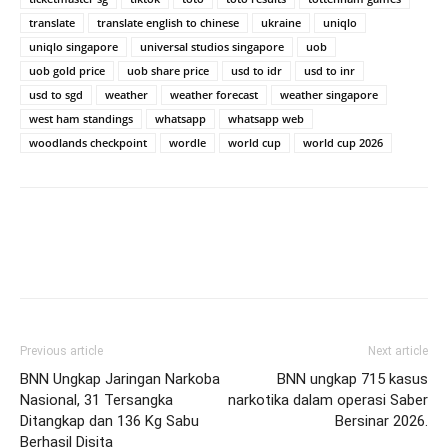
translate
translate english to chinese
ukraine
uniqlo
uniqlo singapore
universal studios singapore
uob
uob gold price
uob share price
usd to idr
usd to inr
usd to sgd
weather
weather forecast
weather singapore
west ham standings
whatsapp
whatsapp web
woodlands checkpoint
wordle
world cup
world cup 2026
Previous article
Next article
BNN Ungkap Jaringan Narkoba
BNN ungkap 715 kasus
Nasional, 31 Tersangka
narkotika dalam operasi Saber
Ditangkap dan 136 Kg Sabu
Bersinar 2026.
Berhasil Disita