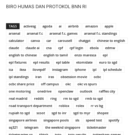
BIRO HUMAS DAN PROTOKOL BNN RI
TAGS
activesg
agoda
ai
airbnb
amazon
apple
arsenal
arsenal f.c
arsenal f.c. games
arsenal f.c. standings
calculator
canva
car
carousell
chatgpt
chinese to english
claude
claude ai
cna
cpf
cpf login
ebola
edmw
english to chinese
english to tamil
enzo maresca
epl
epl fixtures
epl results
epl table
etomidate
euro to sgd
ica
ikea
ilovepdf
instagram
iphone
ipl
ipl schedule
ipl standings
iran
iras
obsession movie
ocbc
ocbc share price
off campus
okc
okc vs spurs
one motoring
onedrive
openclaw
outlook
raffles city
real madrid
reddit
ring
rm to sgd
rmb to sgd
road transport department
roblox
rolex
rr vs lsg
rupiah to sgd
scoot
sgd to inr
sgd to myr
shopee
singapore airlines
singapore pools
sls
speed test
spotify
sq321
telegram
the weeknd singapore
ticketmaster
ticketmaster sg
tiktok
toto
toto results
tottenham games