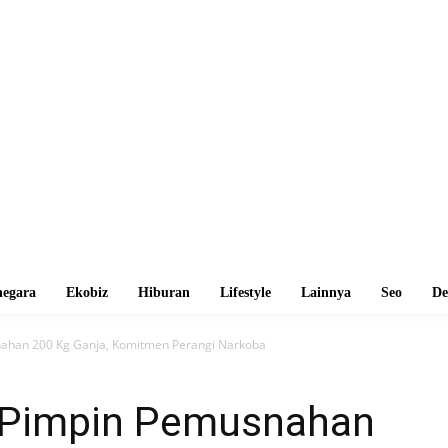
egara
Ekobiz
Hiburan
Lifestyle
Lainnya
Seo
De
ahan 200 Kg Ganja, Komitmen Perangi Narkoba
 Pimpin Pemusnahan