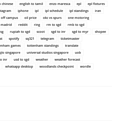
o chinese
english to tamil
enzo maresca
epl
epl fixtures
stagram
iphone
ipl
ipl schedule
ipl standings
iran
off campus
oil price
okc vs spurs
one motoring
l madrid
reddit
ring
rm to sgd
rmb to sgd
lsg
rupiah to sgd
scoot
sgd to inr
sgd to myr
shopee
st
spotify
sq321
telegram
ticketmaster
tenham games
tottenham standings
translate
qlo singapore
universal studios singapore
uob
o inr
usd to sgd
weather
weather forecast
whatsapp desktop
woodlands checkpoint
wordle