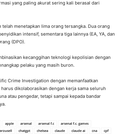
masi yang paling akurat sering kali berasal dari
ian telah menetapkan lima orang tersangka. Dua orang
enyidikan intensif, sementara tiga lainnya (EA, YA, dan
Orang (DPO).
inasikan kecanggihan teknologi kepolisian dengan
menangkap pelaku yang masih buron.
tific Crime Investigation dengan memanfaatkan
 harus dikolaborasikan dengan kerja sama seluruh
a atau pengedar, tetapi sampai kepada bandar
ya.
apple
arsenal
arsenal f.c
arsenal f.c. games
arousell
chatgpt
chelsea
claude
claude ai
cna
cpf