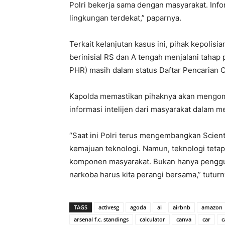
Polri bekerja sama dengan masyarakat. Infor
lingkungan terdekat,” paparnya.
Terkait kelanjutan kasus ini, pihak kepolis
berinisial RS dan A tengah menjalani tahap p
PHR) masih dalam status Daftar Pencarian 
Kapolda memastikan pihaknya akan mengomb
informasi intelijen dari masyarakat dalam 
“Saat ini Polri terus mengembangkan Scien
kemajuan teknologi. Namun, teknologi tetap
komponen masyarakat. Bukan hanya penggun
narkoba harus kita perangi bersama,” tuturn
TAGS
activesg
agoda
ai
airbnb
amazon
arsenal f.c. standings
calculator
canva
car
c