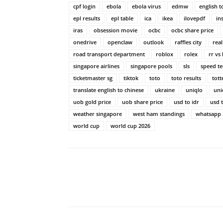
cpf login
ebola
ebola virus
edmw
english t
epl results
epl table
ica
ikea
ilovepdf
in
iras
obsession movie
ocbc
ocbc share price
onedrive
openclaw
outlook
raffles city
rea
road transport department
roblox
rolex
rr vs 
singapore airlines
singapore pools
sls
speed te
ticketmaster sg
tiktok
toto
toto results
tot
translate english to chinese
ukraine
uniqlo
uni
uob gold price
uob share price
usd to idr
usd t
weather singapore
west ham standings
whatsapp
world cup
world cup 2026