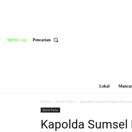
Pencarian
MENU
Lokal
Mancan
Home
Detik Polisi
Kapolda Sumsel Pimpin Pemusn
Detik Polisi
Kapolda Sumsel