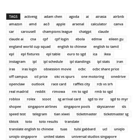
TAGS
activesg
adam chen
agoda
ai
airasia
airbnb
amazon
amd
ao3
apple
arsenal
calculator
canva
car
carousell
champions league
chatgpt
claude
claude ai
cna
cpf
cpf login
ebola
edmw
eileen gu
england world cup squad
english to chinese
english to tamil
epl
epl fixtures
epl table
euro to sgd
ica
ikea
instagram
ipl
ipl schedule
ipl standings
ipl stats
iran
iras
iras login
obsession movie
ocbc
ocbc share price
off campus
oil price
okc vs spurs
one motoring
onedrive
openclaw
outlook
race card
raffles city
rcb vs srh
real madrid
reddit
rimowa
rm to sgd
rmb to sgd
roblox
rolex
scoot
sg arrival card
sgd to inr
sgd to myr
shopee
singapore airlines
singapore pools
skyscanner
sls
speed test
telegram
tian xiwei
ticketmaster
ticketmaster sg
tiktok
toto
toto results
translate
translate english to chinese
tuas
tulsi gabbard
ucl
uniqlo
uniqlo singapore
united states
universal studios singapore