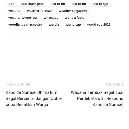
uob
uob share price
usd to idr
usd to inr
usd to sgd
weather
weather forecast
weather singapore
weather tomorrow
whatsapp
wonderfools
woodlands checkpoint
wordle
world cup
world cup 2026
Previous article
Next article
Kapolda Sumsel Ultimatum
Wacana Tembak Begal Tuai
Begal Bersenpi: Jangan Coba-
Perdebatan, Ini Respons
coba Resahkan Warga
Kapolda Sumsel