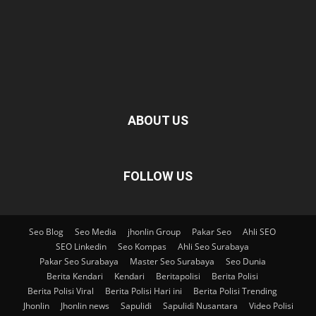
ABOUT US
FOLLOW US
Seo Blog
Seo Media
jhonlin Group
Pakar Seo
Ahli SEO
SEO Linkedin
Seo Kompas
Ahli Seo Surabaya
Pakar Seo Surabaya
Master Seo Surabaya
Seo Dunia
Berita Kendari
Kendari
Beritapolisi
Berita Polisi
Berita Polisi Viral
Berita Polisi Hari ini
Berita Polisi Trending
Jhonlin
Jhonlin news
Sapulidi
Sapulidi Nusantara
Video Polisi