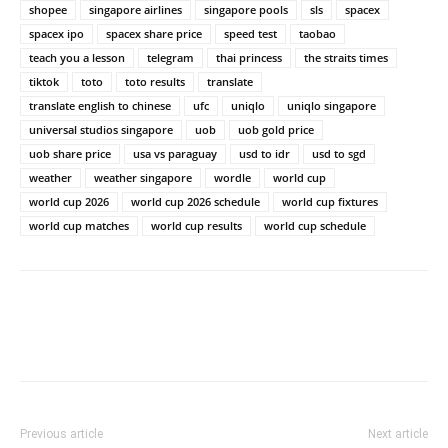
shopee
singapore airlines
singapore pools
sls
spacex
spacex ipo
spacex share price
speed test
taobao
teach you a lesson
telegram
thai princess
the straits times
tiktok
toto
toto results
translate
translate english to chinese
ufc
uniqlo
uniqlo singapore
universal studios singapore
uob
uob gold price
uob share price
usa vs paraguay
usd to idr
usd to sgd
weather
weather singapore
wordle
world cup
world cup 2026
world cup 2026 schedule
world cup fixtures
world cup matches
world cup results
world cup schedule
Previous article
Next article