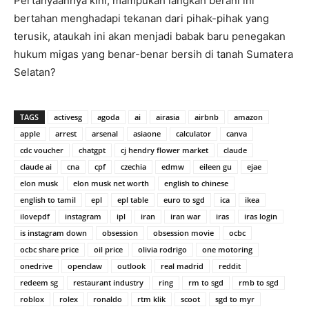
Pertanyaannya kini, mampukah langkah berani ini
bertahan menghadapi tekanan dari pihak-pihak yang
terusik, ataukah ini akan menjadi babak baru penegakan
hukum migas yang benar-benar bersih di tanah Sumatera
Selatan?
TAGS
activesg
agoda
ai
airasia
airbnb
amazon
apple
arrest
arsenal
asiaone
calculator
canva
cdc voucher
chatgpt
cj hendry flower market
claude
claude ai
cna
cpf
czechia
edmw
eileen gu
ejae
elon musk
elon musk net worth
english to chinese
english to tamil
epl
epl table
euro to sgd
ica
ikea
ilovepdf
instagram
ipl
iran
iran war
iras
iras login
is instagram down
obsession
obsession movie
ocbc
ocbc share price
oil price
olivia rodrigo
one motoring
onedrive
openclaw
outlook
real madrid
reddit
redeem sg
restaurant industry
ring
rm to sgd
rmb to sgd
roblox
rolex
ronaldo
rtm klik
scoot
sgd to myr