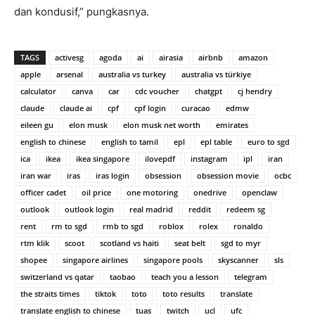
dan kondusif,” pungkasnya.
TAGS
activesg
agoda
ai
airasia
airbnb
amazon
apple
arsenal
australia vs turkey
australia vs türkiye
calculator
canva
car
cdc voucher
chatgpt
cj hendry
claude
claude ai
cpf
cpf login
curacao
edmw
eileen gu
elon musk
elon musk net worth
emirates
english to chinese
english to tamil
epl
epl table
euro to sgd
ica
ikea
ikea singapore
ilovepdf
instagram
ipl
iran
iran war
iras
iras login
obsession
obsession movie
ocbc
officer cadet
oil price
one motoring
onedrive
openclaw
outlook
outlook login
real madrid
reddit
redeem sg
rent
rm to sgd
rmb to sgd
roblox
rolex
ronaldo
rtm klik
scoot
scotland vs haiti
seat belt
sgd to myr
shopee
singapore airlines
singapore pools
skyscanner
sls
switzerland vs qatar
taobao
teach you a lesson
telegram
the straits times
tiktok
toto
toto results
translate
translate english to chinese
tuas
twitch
ucl
ufc