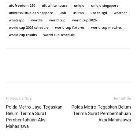
ufc freedom 250
ufc white house
uniqlo
uniqlo singapore
universal studios singapore
uob
us iran
usd to sgd
weather
whatsapp
wordle
world cup
world cup 2026
world cup 2026 schedule
world cup fixtures
world cup matches
world cup results
world cup schedule
Previous article
Next article
Polda Metro Jaya Tegaskan
Polda Metro Tegaskan Belum
Belum Terima Surat
Terima Surat Pemberitahuan
Pemberitahuan Aksi
Aksi Mahasiswa
Mahasiswa