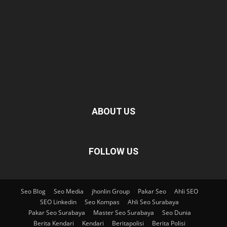
ABOUT US
FOLLOW US
Seo Blog
Seo Media
jhonlin Group
Pakar Seo
Ahli SEO
SEO Linkedin
Seo Kompas
Ahli Seo Surabaya
Pakar Seo Surabaya
Master Seo Surabaya
Seo Dunia
Berita Kendari
Kendari
Beritapolisi
Berita Polisi