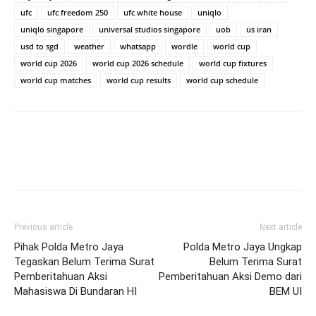
ufc
ufc freedom 250
ufc white house
uniqlo
uniqlo singapore
universal studios singapore
uob
us iran
usd to sgd
weather
whatsapp
wordle
world cup
world cup 2026
world cup 2026 schedule
world cup fixtures
world cup matches
world cup results
world cup schedule
Previous article
Next article
Pihak Polda Metro Jaya
Polda Metro Jaya Ungkap
Tegaskan Belum Terima Surat
Belum Terima Surat
Pemberitahuan Aksi
Pemberitahuan Aksi Demo dari
Mahasiswa Di Bundaran HI
BEM UI