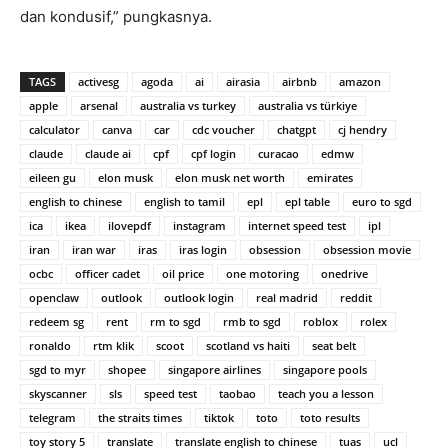
dan kondusif,” pungkasnya.
TAGS
activesg
agoda
ai
airasia
airbnb
amazon
apple
arsenal
australia vs turkey
australia vs türkiye
calculator
canva
car
cdc voucher
chatgpt
cj hendry
claude
claude ai
cpf
cpf login
curacao
edmw
eileen gu
elon musk
elon musk net worth
emirates
english to chinese
english to tamil
epl
epl table
euro to sgd
ica
ikea
ilovepdf
instagram
internet speed test
ipl
iran
iran war
iras
iras login
obsession
obsession movie
ocbc
officer cadet
oil price
one motoring
onedrive
openclaw
outlook
outlook login
real madrid
reddit
redeem sg
rent
rm to sgd
rmb to sgd
roblox
rolex
ronaldo
rtm klik
scoot
scotland vs haiti
seat belt
sgd to myr
shopee
singapore airlines
singapore pools
skyscanner
sls
speed test
taobao
teach you a lesson
telegram
the straits times
tiktok
toto
toto results
toy story 5
translate
translate english to chinese
tuas
ucl