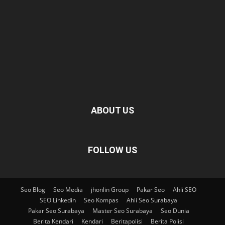
ABOUT US
FOLLOW US
Seo Blog
Seo Media
jhonlin Group
Pakar Seo
Ahli SEO
SEO Linkedin
Seo Kompas
Ahli Seo Surabaya
Pakar Seo Surabaya
Master Seo Surabaya
Seo Dunia
Berita Kendari
Kendari
Beritapolisi
Berita Polisi