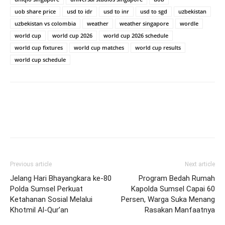
uob share price
usd to idr
usd to inr
usd to sgd
uzbekistan
uzbekistan vs colombia
weather
weather singapore
wordle
world cup
world cup 2026
world cup 2026 schedule
world cup fixtures
world cup matches
world cup results
world cup schedule
Previous article
Next article
Jelang Hari Bhayangkara ke-80
Program Bedah Rumah
Polda Sumsel Perkuat
Kapolda Sumsel Capai 60
Ketahanan Sosial Melalui
Persen, Warga Suka Menang
Khotmil Al-Qur’an
Rasakan Manfaatnya