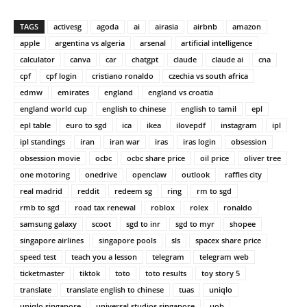
TAGS
activesg
agoda
ai
airasia
airbnb
amazon
apple
argentina vs algeria
arsenal
artificial intelligence
calculator
canva
car
chatgpt
claude
claude ai
cna
cpf
cpf login
cristiano ronaldo
czechia vs south africa
edmw
emirates
england
england vs croatia
england world cup
english to chinese
english to tamil
epl
epl table
euro to sgd
ica
ikea
ilovepdf
instagram
ipl
ipl standings
iran
iran war
iras
iras login
obsession
obsession movie
ocbc
ocbc share price
oil price
oliver tree
one motoring
onedrive
openclaw
outlook
raffles city
real madrid
reddit
redeem sg
ring
rm to sgd
rmb to sgd
road tax renewal
roblox
rolex
ronaldo
samsung galaxy
scoot
sgd to inr
sgd to myr
shopee
singapore airlines
singapore pools
sls
spacex share price
speed test
teach you a lesson
telegram
telegram web
ticketmaster
tiktok
toto
toto results
toy story 5
translate
translate english to chinese
tuas
uniqlo
uniqlo singapore
universal studios singapore
uob