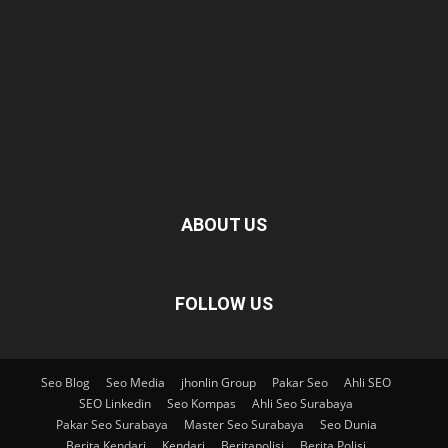
ABOUT US
FOLLOW US
Seo Blog
Seo Media
jhonlin Group
Pakar Seo
Ahli SEO
SEO Linkedin
Seo Kompas
Ahli Seo Surabaya
Pakar Seo Surabaya
Master Seo Surabaya
Seo Dunia
Berita Kendari
Kendari
Beritapolisi
Berita Polisi