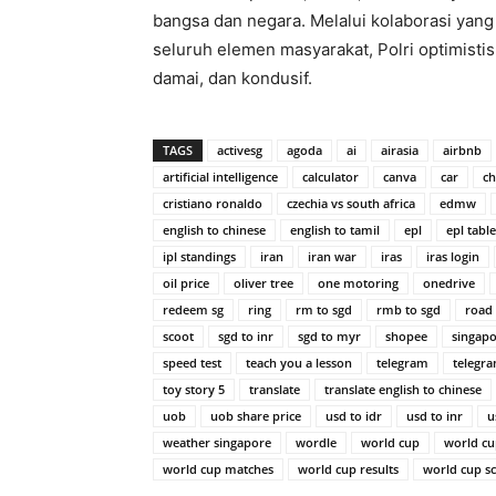
bangsa dan negara. Melalui kolaborasi yan
seluruh elemen masyarakat, Polri optimisti
damai, dan kondusif.
TAGS
activesg
agoda
ai
airasia
airbnb
artificial intelligence
calculator
canva
car
ch
cristiano ronaldo
czechia vs south africa
edmw
english to chinese
english to tamil
epl
epl table
ipl standings
iran
iran war
iras
iras login
oil price
oliver tree
one motoring
onedrive
redeem sg
ring
rm to sgd
rmb to sgd
road 
scoot
sgd to inr
sgd to myr
shopee
singapo
speed test
teach you a lesson
telegram
telegr
toy story 5
translate
translate english to chinese
uob
uob share price
usd to idr
usd to inr
u
weather singapore
wordle
world cup
world cu
world cup matches
world cup results
world cup s