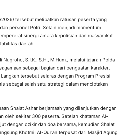
/2026) tersebut melibatkan ratusan peserta yang
a, dan personel Polri. Selain menjadi momentum
 mempererat sinergi antara kepolisian dan masyarakat
abilitas daerah.
 Nugroho, S.I.K., S.H., M.Hum., melalui jajaran Polda
agamaan sebagai bagian dari penguatan karakter,
. Langkah tersebut selaras dengan Program Presisi
s sebagai salah satu strategi dalam menciptakan
naan Shalat Ashar berjamaah yang dilanjutkan dengan
an oleh sekitar 300 peserta. Setelah khataman Al-
anjut dengan dzikir dan doa bersama, kemudian Shalat
angsung Khotmil Al-Qur’an terpusat dari Masjid Agung