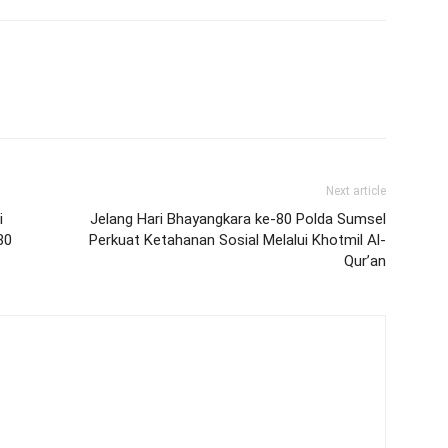
Next article
i
Jelang Hari Bhayangkara ke-80 Polda Sumsel
80
Perkuat Ketahanan Sosial Melalui Khotmil Al-
Qur’an