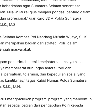
n keberkahan agar Sumatera Selatan senantiasa
n. Nilai-nilai religius menjadi pondasi penting dalam
an profesional,” ujar Karo SDM Polda Sumatera
I.K., M.Si.
 Selatan Kombes Pol Nandang Mu’min Wijaya, S.I.K.,
 merupakan bagian dari strategi Polri dalam
tengah masyarakat.
am pemerintah demi kesejahteraan masyarakat.
anya mempererat hubungan antara Polri dan
ai persatuan, toleransi, dan kepedulian sosial yang
tas kamtibmas,” tegas Kabid Humas Polda Sumatera
S.I.K., M.H.
terus menghadirkan program-program yang menyentuh
katan sebagai bagian dari pengabdian Polri kepada