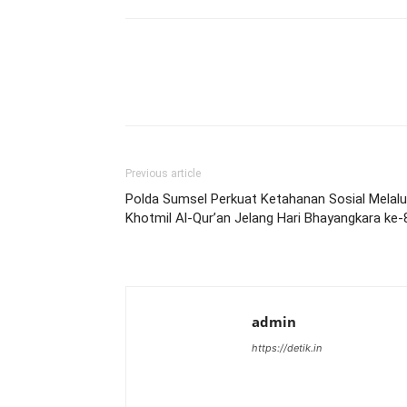
Previous article
Polda Sumsel Perkuat Ketahanan Sosial Melalu
Khotmil Al-Qur’an Jelang Hari Bhayangkara ke-
admin
https://detik.in