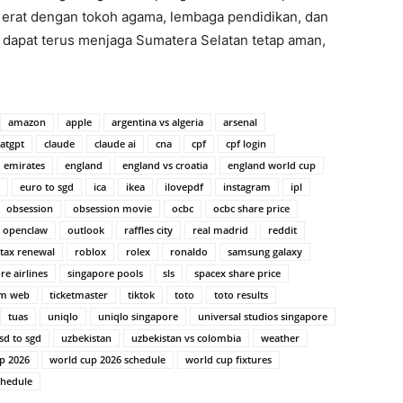
g erat dengan tokoh agama, lembaga pendidikan, dan
s dapat terus menjaga Sumatera Selatan tetap aman,
amazon
apple
argentina vs algeria
arsenal
atgpt
claude
claude ai
cna
cpf
cpf login
emirates
england
england vs croatia
england world cup
euro to sgd
ica
ikea
ilovepdf
instagram
ipl
obsession
obsession movie
ocbc
ocbc share price
openclaw
outlook
raffles city
real madrid
reddit
tax renewal
roblox
rolex
ronaldo
samsung galaxy
re airlines
singapore pools
sls
spacex share price
am web
ticketmaster
tiktok
toto
toto results
tuas
uniqlo
uniqlo singapore
universal studios singapore
sd to sgd
uzbekistan
uzbekistan vs colombia
weather
p 2026
world cup 2026 schedule
world cup fixtures
chedule