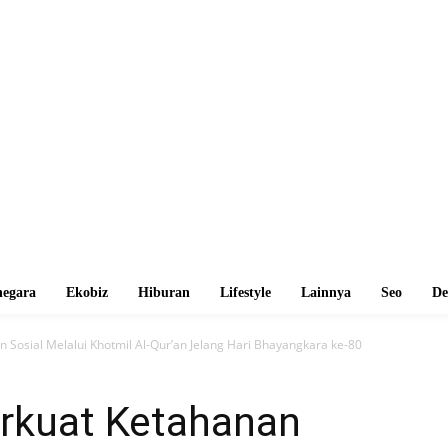
egara
Ekobiz
Hiburan
Lifestyle
Lainnya
Seo
De
 Sosial Melalui Khotmil Al-Qur’an Jelang Hari Bhayangkara ke-80
rkuat Ketahanan