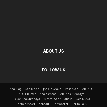
ABOUT US
FOLLOW US
Seo Blog
Seo Media
jhonlin Group
Pakar Seo
Ahli SEO
SEO Linkedin
Seo Kompas
Ahli Seo Surabaya
Pakar Seo Surabaya
Master Seo Surabaya
Seo Dunia
Berita Kendari
Kendari
Beritapolisi
Berita Polisi