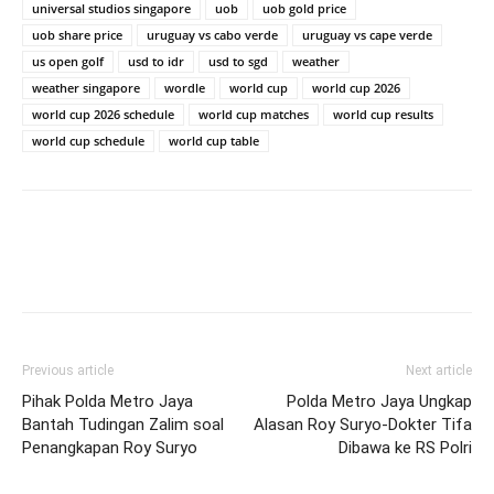
universal studios singapore
uob
uob gold price
uob share price
uruguay vs cabo verde
uruguay vs cape verde
us open golf
usd to idr
usd to sgd
weather
weather singapore
wordle
world cup
world cup 2026
world cup 2026 schedule
world cup matches
world cup results
world cup schedule
world cup table
Previous article
Next article
Pihak Polda Metro Jaya
Polda Metro Jaya Ungkap
Bantah Tudingan Zalim soal
Alasan Roy Suryo-Dokter Tifa
Penangkapan Roy Suryo
Dibawa ke RS Polri