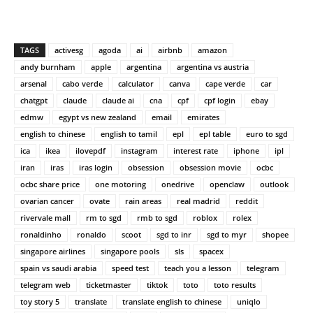
TAGS
activesg
agoda
ai
airbnb
amazon
andy burnham
apple
argentina
argentina vs austria
arsenal
cabo verde
calculator
canva
cape verde
car
chatgpt
claude
claude ai
cna
cpf
cpf login
ebay
edmw
egypt vs new zealand
email
emirates
english to chinese
english to tamil
epl
epl table
euro to sgd
ica
ikea
ilovepdf
instagram
interest rate
iphone
ipl
iran
iras
iras login
obsession
obsession movie
ocbc
ocbc share price
one motoring
onedrive
openclaw
outlook
ovarian cancer
ovate
rain areas
real madrid
reddit
rivervale mall
rm to sgd
rmb to sgd
roblox
rolex
ronaldinho
ronaldo
scoot
sgd to inr
sgd to myr
shopee
singapore airlines
singapore pools
sls
spacex
spain vs saudi arabia
speed test
teach you a lesson
telegram
telegram web
ticketmaster
tiktok
toto
toto results
toy story 5
translate
translate english to chinese
uniqlo