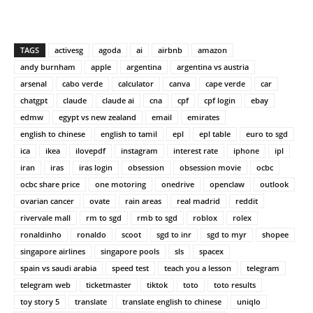
TAGS
activesg
agoda
ai
airbnb
amazon
andy burnham
apple
argentina
argentina vs austria
arsenal
cabo verde
calculator
canva
cape verde
car
chatgpt
claude
claude ai
cna
cpf
cpf login
ebay
edmw
egypt vs new zealand
email
emirates
english to chinese
english to tamil
epl
epl table
euro to sgd
ica
ikea
ilovepdf
instagram
interest rate
iphone
ipl
iran
iras
iras login
obsession
obsession movie
ocbc
ocbc share price
one motoring
onedrive
openclaw
outlook
ovarian cancer
ovate
rain areas
real madrid
reddit
rivervale mall
rm to sgd
rmb to sgd
roblox
rolex
ronaldinho
ronaldo
scoot
sgd to inr
sgd to myr
shopee
singapore airlines
singapore pools
sls
spacex
spain vs saudi arabia
speed test
teach you a lesson
telegram
telegram web
ticketmaster
tiktok
toto
toto results
toy story 5
translate
translate english to chinese
uniqlo