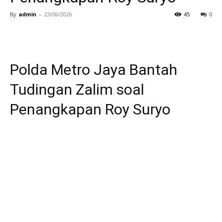
By
admin
-
23/06/2026
45
0
Polda Metro Jaya Bantah
Tudingan Zalim soal
Penangkapan Roy Suryo