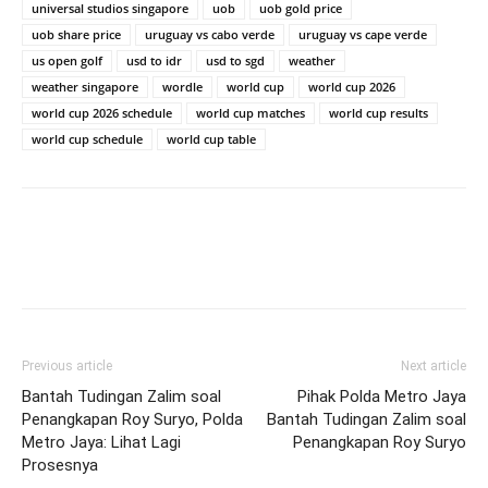
universal studios singapore
uob
uob gold price
uob share price
uruguay vs cabo verde
uruguay vs cape verde
us open golf
usd to idr
usd to sgd
weather
weather singapore
wordle
world cup
world cup 2026
world cup 2026 schedule
world cup matches
world cup results
world cup schedule
world cup table
Previous article
Next article
Bantah Tudingan Zalim soal
Pihak Polda Metro Jaya
Penangkapan Roy Suryo, Polda
Bantah Tudingan Zalim soal
Metro Jaya: Lihat Lagi
Penangkapan Roy Suryo
Prosesnya