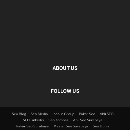
ABOUT US
FOLLOW US
Seo Blog
Seo Media
jhonlin Group
Pakar Seo
Ahli SEO
SEO Linkedin
Seo Kompas
Ahli Seo Surabaya
Pakar Seo Surabaya
Master Seo Surabaya
Seo Dunia