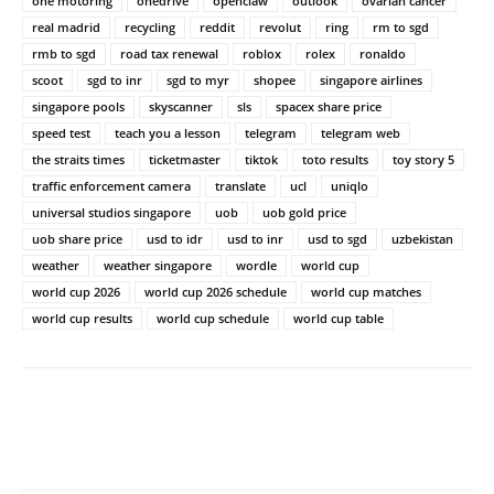
one motoring
onedrive
openclaw
outlook
ovarian cancer
real madrid
recycling
reddit
revolut
ring
rm to sgd
rmb to sgd
road tax renewal
roblox
rolex
ronaldo
scoot
sgd to inr
sgd to myr
shopee
singapore airlines
singapore pools
skyscanner
sls
spacex share price
speed test
teach you a lesson
telegram
telegram web
the straits times
ticketmaster
tiktok
toto results
toy story 5
traffic enforcement camera
translate
ucl
uniqlo
universal studios singapore
uob
uob gold price
uob share price
usd to idr
usd to inr
usd to sgd
uzbekistan
weather
weather singapore
wordle
world cup
world cup 2026
world cup 2026 schedule
world cup matches
world cup results
world cup schedule
world cup table