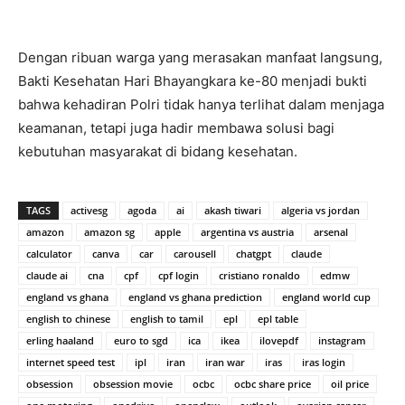
Dengan ribuan warga yang merasakan manfaat langsung,
Bakti Kesehatan Hari Bhayangkara ke-80 menjadi bukti
bahwa kehadiran Polri tidak hanya terlihat dalam menjaga
keamanan, tetapi juga hadir membawa solusi bagi
kebutuhan masyarakat di bidang kesehatan.
TAGS
activesg
agoda
ai
akash tiwari
algeria vs jordan
amazon
amazon sg
apple
argentina vs austria
arsenal
calculator
canva
car
carousell
chatgpt
claude
claude ai
cna
cpf
cpf login
cristiano ronaldo
edmw
england vs ghana
england vs ghana prediction
england world cup
english to chinese
english to tamil
epl
epl table
erling haaland
euro to sgd
ica
ikea
ilovepdf
instagram
internet speed test
ipl
iran
iran war
iras
iras login
obsession
obsession movie
ocbc
ocbc share price
oil price