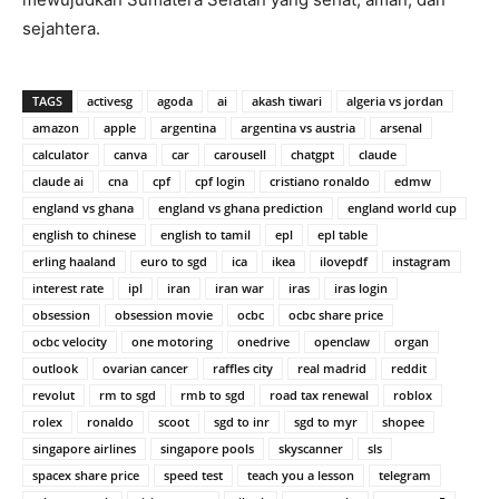
sejahtera.
TAGS
activesg
agoda
ai
akash tiwari
algeria vs jordan
amazon
apple
argentina
argentina vs austria
arsenal
calculator
canva
car
carousell
chatgpt
claude
claude ai
cna
cpf
cpf login
cristiano ronaldo
edmw
england vs ghana
england vs ghana prediction
england world cup
english to chinese
english to tamil
epl
epl table
erling haaland
euro to sgd
ica
ikea
ilovepdf
instagram
interest rate
ipl
iran
iran war
iras
iras login
obsession
obsession movie
ocbc
ocbc share price
ocbc velocity
one motoring
onedrive
openclaw
organ
outlook
ovarian cancer
raffles city
real madrid
reddit
revolut
rm to sgd
rmb to sgd
road tax renewal
roblox
rolex
ronaldo
scoot
sgd to inr
sgd to myr
shopee
singapore airlines
singapore pools
skyscanner
sls
spacex share price
speed test
teach you a lesson
telegram