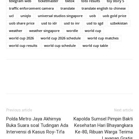
telegram web
ticketmaster
tiktok
toto results
toy story 5
traffic enforcement camera
translate
translate english to chinese
ucl
uniqlo
universal studios singapore
uob
uob gold price
uob share price
usd to idr
usd to inr
usd to sgd
uzbekistan
weather
weather singapore
wordle
world cup
world cup 2026
world cup 2026 schedule
world cup matches
world cup results
world cup schedule
world cup table
Previous article
Next article
Polda Metro Jaya Akhirnya
Kapolda Sumsel Pimpin Bakti
Buka Suara soal Tudingan Ada
Kesehatan Hari Bhayangkara
Intervensi di Kasus Roy-Tifa
Ke-80, Ribuan Warga Terima
Layanan Gratis