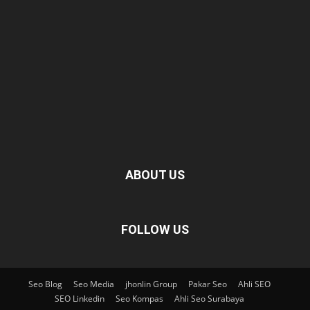
ABOUT US
FOLLOW US
Seo Blog
Seo Media
jhonlin Group
Pakar Seo
Ahli SEO
SEO Linkedin
Seo Kompas
Ahli Seo Surabaya