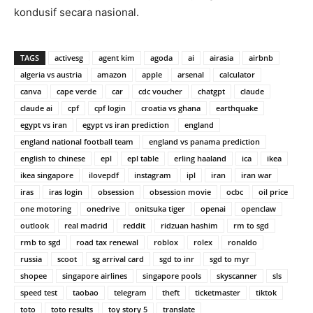
kondusif secara nasional.
TAGS
activesg
agent kim
agoda
ai
airasia
airbnb
algeria vs austria
amazon
apple
arsenal
calculator
canva
cape verde
car
cdc voucher
chatgpt
claude
claude ai
cpf
cpf login
croatia vs ghana
earthquake
egypt vs iran
egypt vs iran prediction
england
england national football team
england vs panama prediction
english to chinese
epl
epl table
erling haaland
ica
ikea
ikea singapore
ilovepdf
instagram
ipl
iran
iran war
iras
iras login
obsession
obsession movie
ocbc
oil price
one motoring
onedrive
onitsuka tiger
openai
openclaw
outlook
real madrid
reddit
ridzuan hashim
rm to sgd
rmb to sgd
road tax renewal
roblox
rolex
ronaldo
russia
scoot
sg arrival card
sgd to inr
sgd to myr
shopee
singapore airlines
singapore pools
skyscanner
sls
speed test
taobao
telegram
theft
ticketmaster
tiktok
toto
toto results
toy story 5
translate