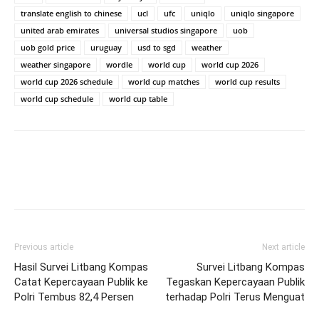
translate english to chinese
ucl
ufc
uniqlo
uniqlo singapore
united arab emirates
universal studios singapore
uob
uob gold price
uruguay
usd to sgd
weather
weather singapore
wordle
world cup
world cup 2026
world cup 2026 schedule
world cup matches
world cup results
world cup schedule
world cup table
Previous article
Next article
Hasil Survei Litbang Kompas
Survei Litbang Kompas
Catat Kepercayaan Publik ke
Tegaskan Kepercayaan Publik
Polri Tembus 82,4 Persen
terhadap Polri Terus Menguat