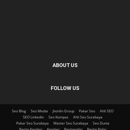
ABOUT US
FOLLOW US
Seo Blog
Seo Media
jhonlin Group
Pakar Seo
Ahli SEO
SEO Linkedin
Seo Kompas
Ahli Seo Surabaya
Pakar Seo Surabaya
Master Seo Surabaya
Seo Dunia
Berita Kendari
Kendari
Beritapolisi
Berita Polisi