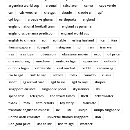
argentina world cup
arsenal
calculator
canva
cape verde
car
cdc voucher
chatgpt
claude
claude ai
cpf
cpf login
croatia vs ghana
earthquake
england
england national football team
england vs panama
england vs panama prediction
england world cup
english to chinese
epl
epl table
erling haaland
ica
ikea
ikea singapore
ilovepdf
instagram
ipl
iran
iran war
iras
iras login
obsession
obsession movie
ocbc
oil price
one motoring
onedrive
onitsuka tiger
openclaw
outlook
outlook login
raffles city
real madrid
reddit
redeem sg
rm to sgd
rmb to sgd
roblox
rolex
ronaldo
russia
scoot
sg arrival card
sgd to inr
sgd to myr
shopee
singapore airlines
singapore pools
skyscanner
sls
speed test
telegram
the straits times
theft
ticketmaster
tiktok
toto
toto results
toy story 5
translate
translate english to chinese
ucl
ufc
uniqlo
uniqlo singapore
united arab emirates
universal studios singapore
uob
uob gold price
usd to inr
usd to sgd
weather