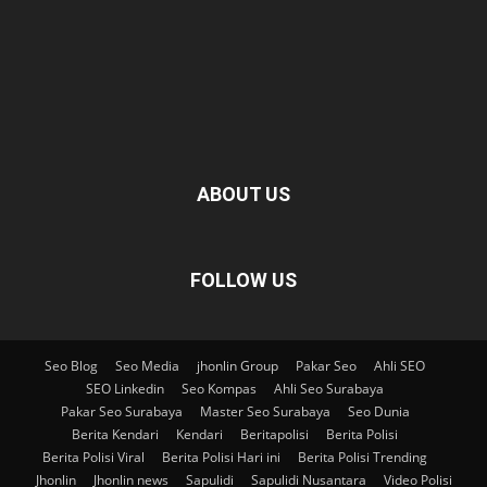
ABOUT US
FOLLOW US
Seo Blog
Seo Media
jhonlin Group
Pakar Seo
Ahli SEO
SEO Linkedin
Seo Kompas
Ahli Seo Surabaya
Pakar Seo Surabaya
Master Seo Surabaya
Seo Dunia
Berita Kendari
Kendari
Beritapolisi
Berita Polisi
Berita Polisi Viral
Berita Polisi Hari ini
Berita Polisi Trending
Jhonlin
Jhonlin news
Sapulidi
Sapulidi Nusantara
Video Polisi