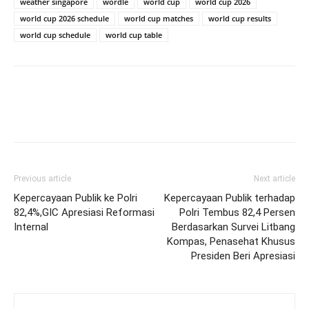
weather singapore
wordle
world cup
world cup 2026
world cup 2026 schedule
world cup matches
world cup results
world cup schedule
world cup table
Previous article
Next article
Kepercayaan Publik ke Polri
Kepercayaan Publik terhadap
82,4%,GIC Apresiasi Reformasi
Polri Tembus 82,4 Persen
Internal
Berdasarkan Survei Litbang
Kompas, Penasehat Khusus
Presiden Beri Apresiasi