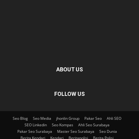
ABOUT US
FOLLOW US
Seo Blog
Seo Media
jhonlin Group
Pakar Seo
Ahli SEO
SEO Linkedin
Seo Kompas
Ahli Seo Surabaya
Pakar Seo Surabaya
Master Seo Surabaya
Seo Dunia
Berita Kendari
Kendari
Beritapolisi
Berita Polisi