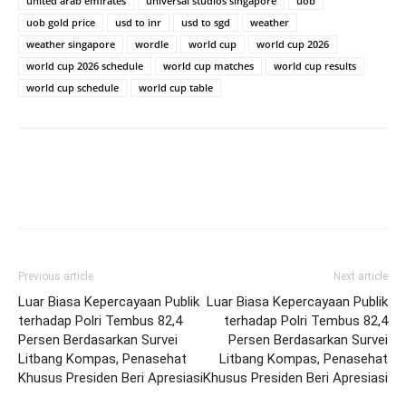
united arab emirates
universal studios singapore
uob
uob gold price
usd to inr
usd to sgd
weather
weather singapore
wordle
world cup
world cup 2026
world cup 2026 schedule
world cup matches
world cup results
world cup schedule
world cup table
Previous article
Next article
Luar Biasa Kepercayaan Publik
Luar Biasa Kepercayaan Publik
terhadap Polri Tembus 82,4
terhadap Polri Tembus 82,4
Persen Berdasarkan Survei
Persen Berdasarkan Survei
Litbang Kompas, Penasehat
Litbang Kompas, Penasehat
Khusus Presiden Beri Apresiasi
Khusus Presiden Beri Apresiasi