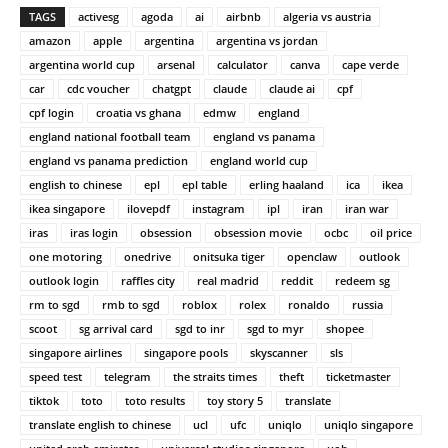
TAGS
activesg
agoda
ai
airbnb
algeria vs austria
amazon
apple
argentina
argentina vs jordan
argentina world cup
arsenal
calculator
canva
cape verde
car
cdc voucher
chatgpt
claude
claude ai
cpf
cpf login
croatia vs ghana
edmw
england
england national football team
england vs panama
england vs panama prediction
england world cup
english to chinese
epl
epl table
erling haaland
ica
ikea
ikea singapore
ilovepdf
instagram
ipl
iran
iran war
iras
iras login
obsession
obsession movie
ocbc
oil price
one motoring
onedrive
onitsuka tiger
openclaw
outlook
outlook login
raffles city
real madrid
reddit
redeem sg
rm to sgd
rmb to sgd
roblox
rolex
ronaldo
russia
scoot
sg arrival card
sgd to inr
sgd to myr
shopee
singapore airlines
singapore pools
skyscanner
sls
speed test
telegram
the straits times
theft
ticketmaster
tiktok
toto
toto results
toy story 5
translate
translate english to chinese
ucl
ufc
uniqlo
uniqlo singapore