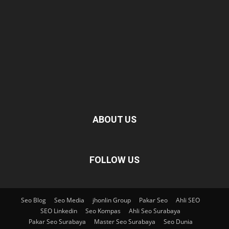
ABOUT US
FOLLOW US
Seo Blog
Seo Media
jhonlin Group
Pakar Seo
Ahli SEO
SEO Linkedin
Seo Kompas
Ahli Seo Surabaya
Pakar Seo Surabaya
Master Seo Surabaya
Seo Dunia