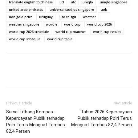
translate english to chinese
ucl
ufc
uniqlo
uniqlo singapore
united arab emirates
universal studios singapore
uob
uob gold price
uruguay
usd to sgd
weather
weather singapore
wordle
world cup
world cup 2026
world cup 2026 schedule
world cup matches
world cup results
world cup schedule
world cup table
Previous article
Next article
Survei Litbang Kompas :
Tahun 2026 Kepercayaan
Kepercayaan Publik terhadap
Publik terhadap Polri Terus
Polri Terus Menguat Tembus
Menguat Tembus 82,4 Persen
82,4 Persen