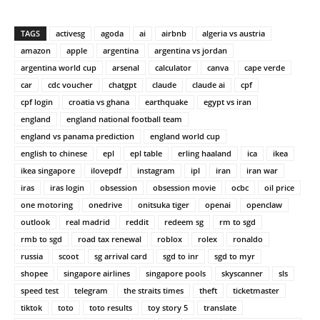
TAGS
activesg
agoda
ai
airbnb
algeria vs austria
amazon
apple
argentina
argentina vs jordan
argentina world cup
arsenal
calculator
canva
cape verde
car
cdc voucher
chatgpt
claude
claude ai
cpf
cpf login
croatia vs ghana
earthquake
egypt vs iran
england
england national football team
england vs panama prediction
england world cup
english to chinese
epl
epl table
erling haaland
ica
ikea
ikea singapore
ilovepdf
instagram
ipl
iran
iran war
iras
iras login
obsession
obsession movie
ocbc
oil price
one motoring
onedrive
onitsuka tiger
openai
openclaw
outlook
real madrid
reddit
redeem sg
rm to sgd
rmb to sgd
road tax renewal
roblox
rolex
ronaldo
russia
scoot
sg arrival card
sgd to inr
sgd to myr
shopee
singapore airlines
singapore pools
skyscanner
sls
speed test
telegram
the straits times
theft
ticketmaster
tiktok
toto
toto results
toy story 5
translate