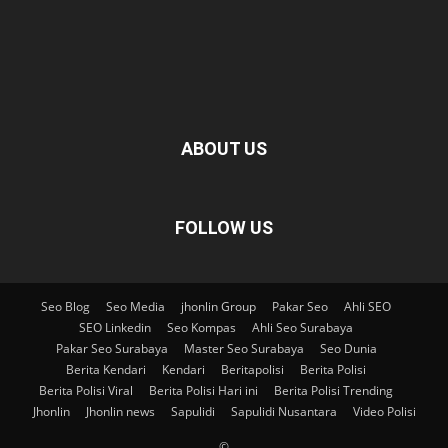
ABOUT US
FOLLOW US
Seo Blog
Seo Media
jhonlin Group
Pakar Seo
Ahli SEO
SEO Linkedin
Seo Kompas
Ahli Seo Surabaya
Pakar Seo Surabaya
Master Seo Surabaya
Seo Dunia
Berita Kendari
Kendari
Beritapolisi
Berita Polisi
Berita Polisi Viral
Berita Polisi Hari ini
Berita Polisi Trending
Jhonlin
Jhonlin news
Sapulidi
Sapulidi Nusantara
Video Polisi
©