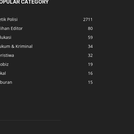
OPULAR CATEGORY
tik Polisi
2711
lihan Editor
80
dukasi
59
ukum & Kriminal
34
ristiwa
32
kobiz
19
kal
16
iburan
15