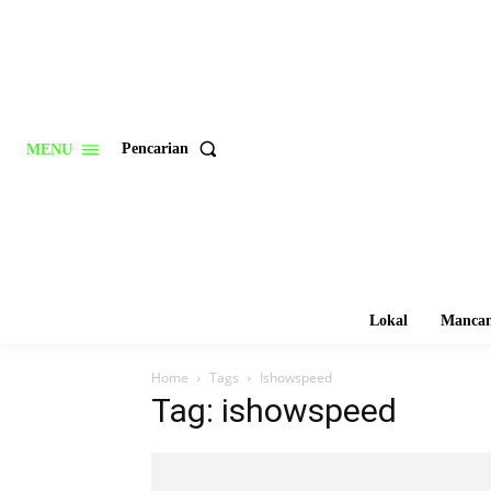
Pencarian
MENU
Lokal
Mancan
Home
Tags
Ishowspeed
Tag: ishowspeed