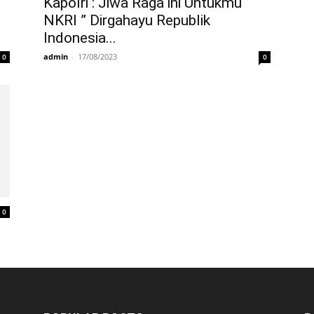
Kapolri : Jiwa Raga ini Untukmu
NKRI ” Dirgahayu Republik
Indonesia...
admin
-
17/08/2023
0
0
0