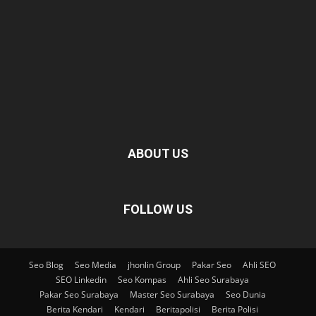
ABOUT US
FOLLOW US
Seo Blog
Seo Media
jhonlin Group
Pakar Seo
Ahli SEO
SEO Linkedin
Seo Kompas
Ahli Seo Surabaya
Pakar Seo Surabaya
Master Seo Surabaya
Seo Dunia
Berita Kendari
Kendari
Beritapolisi
Berita Polisi