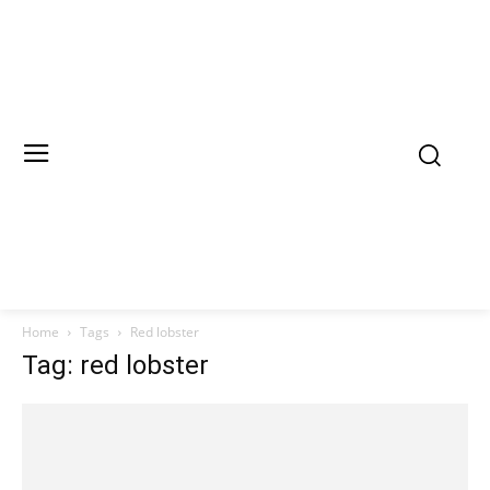
Home
Tags
Red lobster
Tag: red lobster