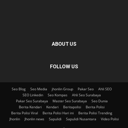
ABOUT US
FOLLOW US
Seo Blog
Seo Media
jhonlin Group
Pakar Seo
Ahli SEO
SEO Linkedin
Seo Kompas
Ahli Seo Surabaya
Pakar Seo Surabaya
Master Seo Surabaya
Seo Dunia
Berita Kendari
Kendari
Beritapolisi
Berita Polisi
Berita Polisi Viral
Berita Polisi Hari ini
Berita Polisi Trending
Jhonlin
Jhonlin news
Sapulidi
Sapulidi Nusantara
Video Polisi